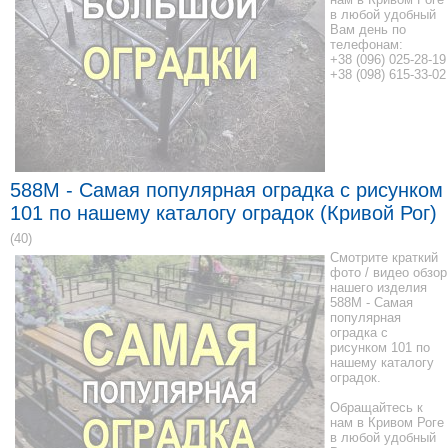
в любой удобный
Вам день по
телефонам:
+38 (096) 025-28-19
+38 (098) 615-33-02
588M - Самая популярная оградка с рисунком
101 по нашему каталогу оградок (Кривой Рог)
(40)
Смотрите краткий
фото / видео обзор
нашего изделия
588M - Самая
популярная
оградка с
рисунком 101 по
нашему каталогу
оградок.
Обращайтесь к
нам в Кривом Роге
в любой удобный