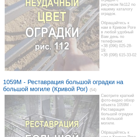
рисунком №112 по
нашему каталогу
оградок.
Обращайтесь к
нам в Кривом Роге
в любой удобный
Вам день по
телефонам:
+38 (096) 025-28-
19;
+38 (098) 615-33-02
1059М - Реставрация большой оградки на
большой могиле (Кривой Рог)
(54)
Смотрите краткий
фото-видео обзор
объекта 1059М -
Реставрация
большой оградки
на большой
могиле.
Обращайтесь к
нам в Кривом Роге