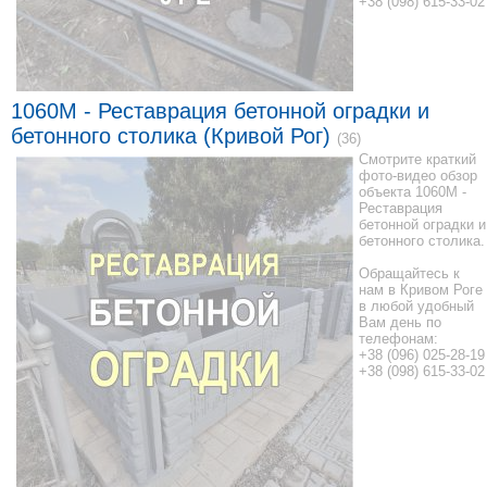
+38 (098) 615-33-02
1060M - Реставрация бетонной оградки и
бетонного столика (Кривой Рог)
(36)
Смотрите краткий
фото-видео обзор
объекта 1060M -
Реставрация
бетонной оградки и
бетонного столика.
Обращайтесь к
нам в Кривом Роге
в любой удобный
Вам день по
телефонам:
+38 (096) 025-28-19
+38 (098) 615-33-02