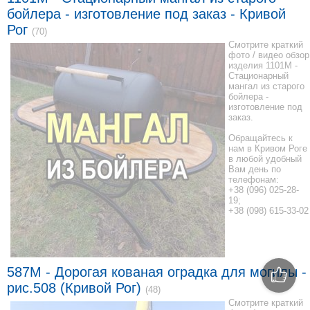
бойлера - изготовление под заказ - Кривой
Рог
(70)
Смотрите краткий
фото / видео обзор
изделия 1101M -
Стационарный
мангал из старого
бойлера -
изготовление под
заказ.
Обращайтесь к
нам в Кривом Роге
в любой удобный
Вам день по
телефонам:
+38 (096) 025-28-
19;
+38 (098) 615-33-02
587M - Дорогая кованая оградка для могилы -
рис.508 (Кривой Рог)
(48)
Смотрите краткий