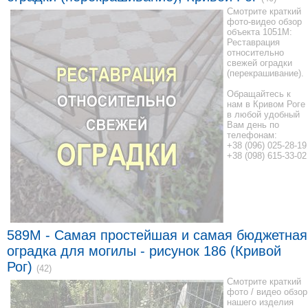
Смотрите краткий
фото-видео обзор
объекта 1051M:
Реставрация
относительно
свежей оградки
(перекрашивание).
Обращайтесь к
нам в Кривом Роге
в любой удобный
Вам день по
телефонам:
+38 (096) 025-28-19
+38 (098) 615-33-02
589M - Самая простейшая и самая бюджетная
оградка для могилы - рисунок 186 (Кривой
Рог)
(42)
Смотрите краткий
фото / видео обзор
нашего изделия