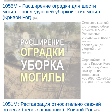
1055M - Расширение оградки для шести
могил с последующей уборкой этих могил
(Кривой Рог)
(44)
Смотрите краткий
фото-видео обзор
объекта 1055M -
Расширение
оградки для шести
могил с
последующей
уборкой этих
могил.
Обращайтесь к
нам в Кривом Роге
в любой удобный
Вам день по
телефонам:
+38 (096) 025-28-19
+38 (098) 615-33-02
1051M: Реставрация относительно свежей
оградки (перекрашивание), Кривой Рог
(40)