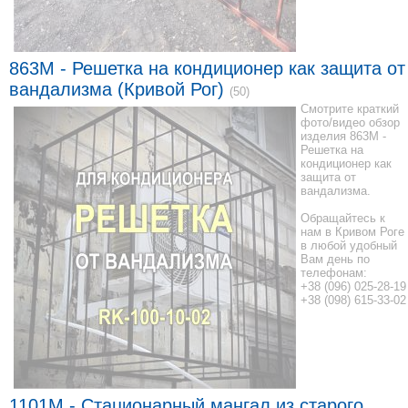
863M - Решетка на кондиционер как защита от
вандализма (Кривой Рог)
(50)
Смотрите краткий
фото/видео обзор
изделия 863M -
Решетка на
кондиционер как
защита от
вандализма.
Обращайтесь к
нам в Кривом Роге
в любой удобный
Вам день по
телефонам:
+38 (096) 025-28-19
+38 (098) 615-33-02
1101M - Стационарный мангал из старого