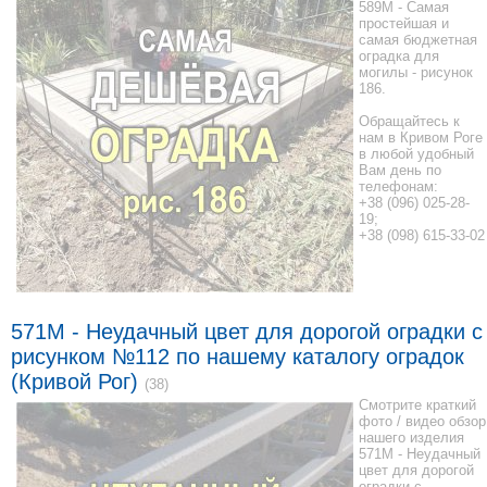
589M - Самая
простейшая и
самая бюджетная
оградка для
могилы - рисунок
186.
Обращайтесь к
нам в Кривом Роге
в любой удобный
Вам день по
телефонам:
+38 (096) 025-28-
19;
+38 (098) 615-33-02
571M - Неудачный цвет для дорогой оградки с
рисунком №112 по нашему каталогу оградок
(Кривой Рог)
(38)
Смотрите краткий
фото / видео обзор
нашего изделия
571M - Неудачный
цвет для дорогой
оградки с