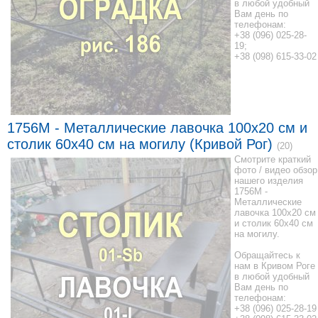
в любой удобный
Вам день по
телефонам:
+38 (096) 025-28-
19;
+38 (098) 615-33-02
1756M - Металлические лавочка 100x20 см и
столик 60x40 см на могилу (Кривой Рог)
(20)
Смотрите краткий
фото / видео обзор
нашего изделия
1756M -
Металлические
лавочка 100x20 см
и столик 60x40 см
на могилу.
Обращайтесь к
нам в Кривом Роге
в любой удобный
Вам день по
телефонам:
+38 (096) 025-28-19