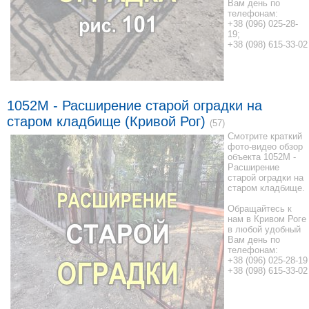
Вам день по
телефонам:
+38 (096) 025-28-
19;
+38 (098) 615-33-02
1052M - Расширение старой оградки на
старом кладбище (Кривой Рог)
(57)
Смотрите краткий
фото-видео обзор
объекта 1052M -
Расширение
старой оградки на
старом кладбище.
Обращайтесь к
нам в Кривом Роге
в любой удобный
Вам день по
телефонам:
+38 (096) 025-28-19
+38 (098) 615-33-02