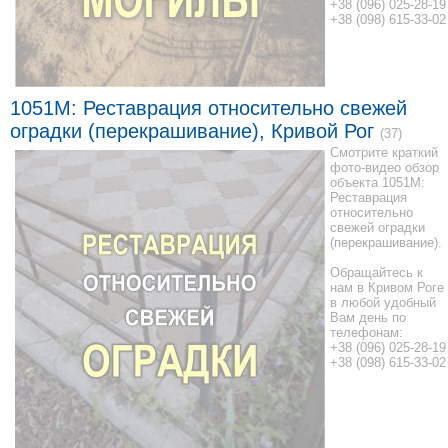
+38 (096) 025-28-19
+38 (098) 615-33-02
1051M: Реставрация относительно свежей
оградки (перекрашивание), Кривой Рог
(37)
Смотрите краткий
фото-видео обзор
объекта 1051M:
Реставрация
относительно
свежей оградки
(перекрашивание).
Обращайтесь к
нам в Кривом Роге
в любой удобный
Вам день по
телефонам:
+38 (096) 025-28-19
+38 (098) 615-33-02