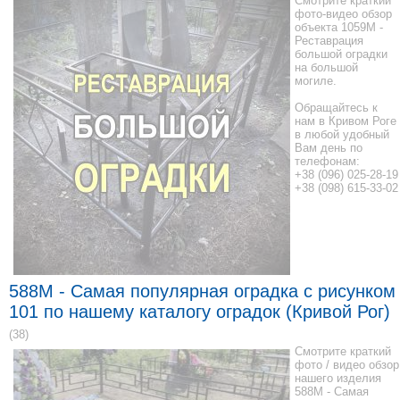
Смотрите краткий
фото-видео обзор
объекта 1059М -
Реставрация
большой оградки
на большой
могиле.
Обращайтесь к
нам в Кривом Роге
в любой удобный
Вам день по
телефонам:
+38 (096) 025-28-19
+38 (098) 615-33-02
588M - Самая популярная оградка с рисунком
101 по нашему каталогу оградок (Кривой Рог)
(38)
Смотрите краткий
фото / видео обзор
нашего изделия
588M - Самая