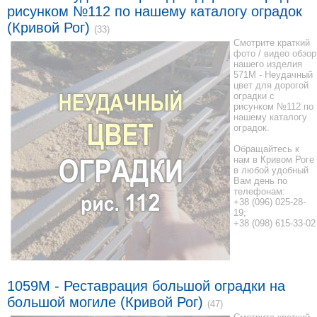
рисунком №112 по нашему каталогу оградок
(Кривой Рог)
(33)
Смотрите краткий
фото / видео обзор
нашего изделия
571M - Неудачный
цвет для дорогой
оградки с
рисунком №112 по
нашему каталогу
оградок.
Обращайтесь к
нам в Кривом Роге
в любой удобный
Вам день по
телефонам:
+38 (096) 025-28-
19;
+38 (098) 615-33-02
1059М - Реставрация большой оградки на
большой могиле (Кривой Рог)
(47)