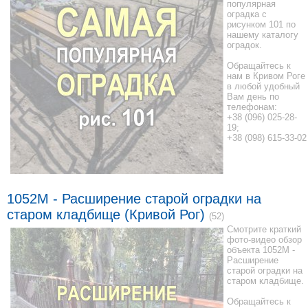
популярная
оградка с
рисунком 101 по
нашему каталогу
оградок.
Обращайтесь к
нам в Кривом Роге
в любой удобный
Вам день по
телефонам:
+38 (096) 025-28-
19;
+38 (098) 615-33-02
1052M - Расширение старой оградки на
старом кладбище (Кривой Рог)
(52)
Смотрите краткий
фото-видео обзор
объекта 1052M -
Расширение
старой оградки на
старом кладбище.
Обращайтесь к