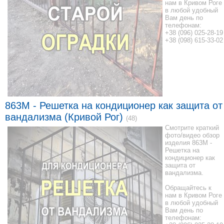
нам в Кривом Роге
в любой удобный
Вам день по
телефонам:
+38 (096) 025-28-19
+38 (098) 615-33-02
863M - Решетка на кондиционер как защита от
вандализма (Кривой Рог)
(48)
Смотрите краткий
фото/видео обзор
изделия 863M -
Решетка на
кондиционер как
защита от
вандализма.
Обращайтесь к
нам в Кривом Роге
в любой удобный
Вам день по
телефонам: