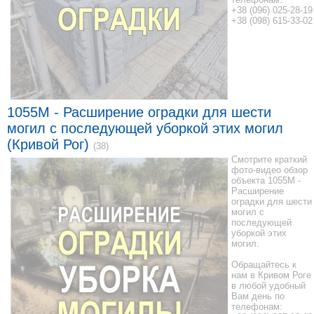
+38 (096) 025-28-19
+38 (098) 615-33-02
1055M - Расширение оградки для шести
могил с последующей уборкой этих могил
(Кривой Рог)
(38)
Смотрите краткий
фото-видео обзор
объекта 1055M -
Расширение
оградки для шести
могил с
последующей
уборкой этих
могил.
Обращайтесь к
нам в Кривом Роге
в любой удобный
Вам день по
телефонам: