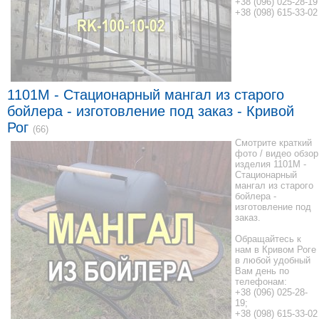
+38 (096) 025-28-19
+38 (098) 615-33-02
1101M - Стационарный мангал из старого
бойлера - изготовление под заказ - Кривой
Рог
(66)
Смотрите краткий
фото / видео обзор
изделия 1101M -
Стационарный
мангал из старого
бойлера -
изготовление под
заказ.
Обращайтесь к
нам в Кривом Роге
в любой удобный
Вам день по
телефонам:
+38 (096) 025-28-
19;
+38 (098) 615-33-02