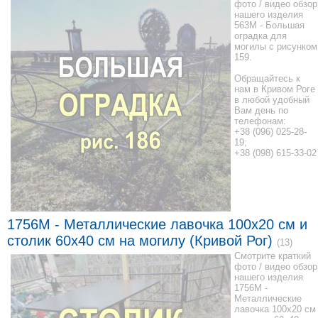
фото / видео обзор
нашего изделия
563M - Большая
оградка для
могилы с рисунком
159.
Обращайтесь к
нам в Кривом Роге
в любой удобный
Вам день по
телефонам:
+38 (096) 025-28-
19;
+38 (098) 615-33-02
1756M - Металлические лавочка 100x20 см и
столик 60x40 см на могилу (Кривой Рог)
(13)
Смотрите краткий
фото / видео обзор
нашего изделия
1756M -
Металлические
лавочка 100x20 см