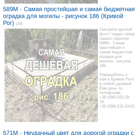
589M - Самая простейшая и самая бюджетная
оградка для могилы - рисунок 186 (Кривой
Рог)
(39)
Смотрите краткий
фото / видео обзор
нашего изделия
589M - Самая
простейшая и
самая бюджетная
оградка для
могилы - рисунок
186.
Обращайтесь к
нам в Кривом Роге
в любой удобный
Вам день по
телефонам:
+38 (096) 025-28-
19;
+38 (098) 615-33-02
571M - Неудачный цвет для дорогой оградки с