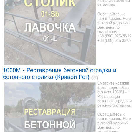
и столик 60x40 см
на могилу.
Обращайтесь к
нам в Кривом Роге
в любой удобный
Вам день по
телефонам:
+38 (096) 025-28-19
+38 (098) 615-33-02
1060M - Реставрация бетонной оградки и
бетонного столика (Кривой Рог)
(32)
Смотрите краткий
фото-видео обзор
объекта 1060M -
Реставрация
бетонной оградки и
бетонного столика.
Обращайтесь к
нам в Кривом Роге
в любой удобный
Вам день по
телефонам: