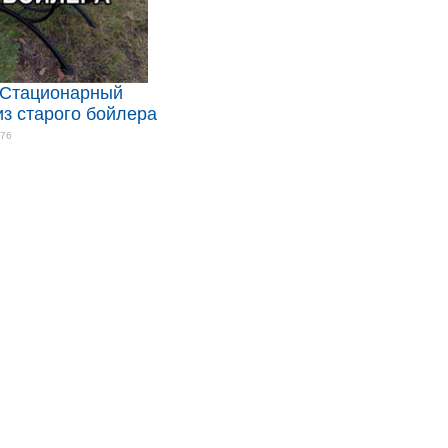
 Стационарный
из старого бойлера
276