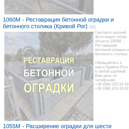
1060M - Реставрация бетонной оградки и
бетонного столика (Кривой Рог)
(32)
Смотрите краткий
фото-видео обзор
объекта 1060M -
Реставрация
бетонной оградки и
бетонного столика.
Обращайтесь к
нам в Кривом Роге
в любой удобный
Вам день по
телефонам:
+38 (096) 025-28-19
+38 (098) 615-33-02
1055M - Расширение оградки для шести