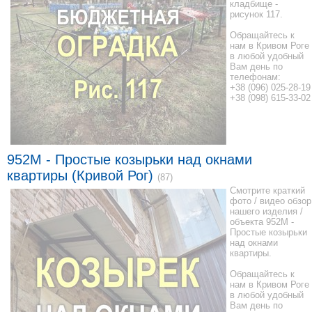
кладбище -
рисунок 117.
Обращайтесь к
нам в Кривом Роге
в любой удобный
Вам день по
телефонам:
+38 (096) 025-28-19
+38 (098) 615-33-02
952М - Простые козырьки над окнами
квартиры (Кривой Рог)
(87)
Смотрите краткий
фото / видео обзор
нашего изделия /
объекта 952М -
Простые козырьки
над окнами
квартиры.
Обращайтесь к
нам в Кривом Роге
в любой удобный
Вам день по