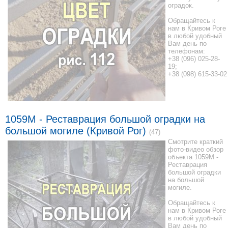
оградок.
Обращайтесь к
нам в Кривом Роге
в любой удобный
Вам день по
телефонам:
+38 (096) 025-28-
19;
+38 (098) 615-33-02
1059М - Реставрация большой оградки на
большой могиле (Кривой Рог)
(47)
Смотрите краткий
фото-видео обзор
объекта 1059М -
Реставрация
большой оградки
на большой
могиле.
Обращайтесь к
нам в Кривом Роге
в любой удобный
Вам день по