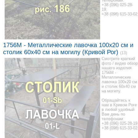
телефонам:
+38 (096) 025-28-
19;
+38 (098) 615-33-02
1756M - Металлические лавочка 100x20 см и
столик 60x40 см на могилу (Кривой Рог)
(13)
Смотрите краткий
фото / видео обзор
нашего изделия
1756M -
Металлические
лавочка 100x20 см
и столик 60x40 см
на могилу.
Обращайтесь к
нам в Кривом Роге
в любой удобный
Вам день по
телефонам:
+38 (096) 025-28-19
+38 (098) 615-33-02