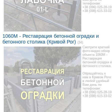
телефонам:
+38 (096) 025-28-19
+38 (098) 615-33-02
1060M - Реставрация бетонной оградки и
бетонного столика (Кривой Рог)
(34)
Смотрите краткий
фото-видео обзор
объекта 1060M -
Реставрация
бетонной оградки и
бетонного столика.
Обращайтесь к
нам в Кривом Роге
в любой удобный
Вам день по
телефонам:
+38 (096) 025-28-19
+38 (098) 615-33-02