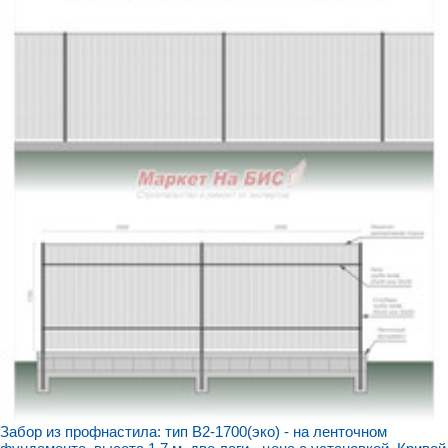
Забор из профнастила: тип В2-1700(эко) - на ленточном