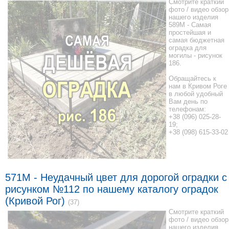
Смотрите краткий
фото / видео обзор
нашего изделия
589M - Самая
простейшая и
самая бюджетная
оградка для
могилы - рисунок
186.
Обращайтесь к
нам в Кривом Роге
в любой удобный
Вам день по
телефонам:
+38 (096) 025-28-
19;
+38 (098) 615-33-02
571M - Неудачный цвет для дорогой оградки с
рисунком №112 по нашему каталогу оградок
(Кривой Рог)
(37)
Смотрите краткий
фото / видео обзор
нашего изделия