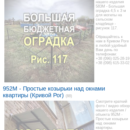
нашего изделия
583M - Большая
оградка 4,5 x 3 м
для могилы на
сельском
кладбище -
рисунок 117.
Обращайтесь к
нам в Кривом Роге
в любой удобный
Вам день по
телефонам:
+38 (096) 025-28-19
+38 (098) 615-33-02
952М - Простые козырьки над окнами
квартиры (Кривой Рог)
(88)
Смотрите краткий
фото / видео обзор
нашего изделия /
объекта 952М -
Простые козырьки
над окнами
квартиры.