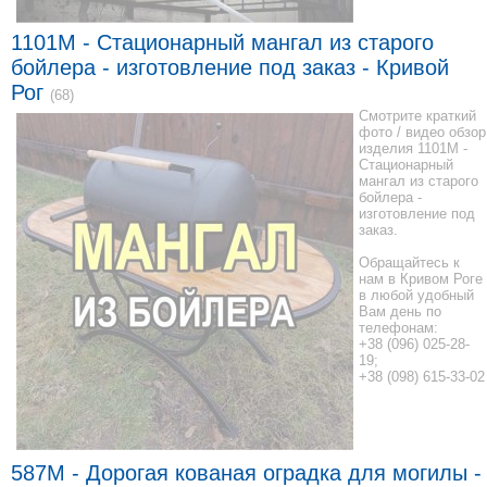
1101M - Стационарный мангал из старого
бойлера - изготовление под заказ - Кривой
Рог
(68)
Смотрите краткий
фото / видео обзор
изделия 1101M -
Стационарный
мангал из старого
бойлера -
изготовление под
заказ.
Обращайтесь к
нам в Кривом Роге
в любой удобный
Вам день по
телефонам:
+38 (096) 025-28-
19;
+38 (098) 615-33-02
587M - Дорогая кованая оградка для могилы -