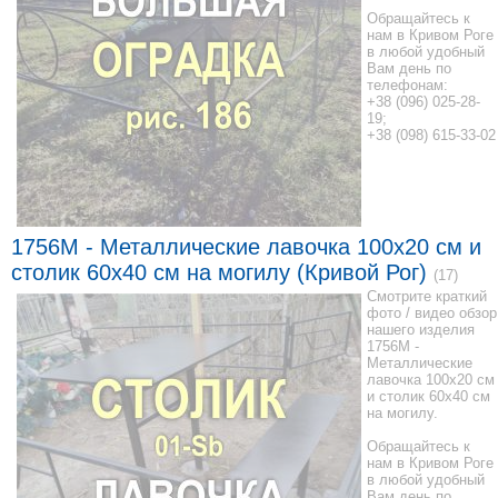
Обращайтесь к
нам в Кривом Роге
в любой удобный
Вам день по
телефонам:
+38 (096) 025-28-
19;
+38 (098) 615-33-02
1756M - Металлические лавочка 100x20 см и
столик 60x40 см на могилу (Кривой Рог)
(17)
Смотрите краткий
фото / видео обзор
нашего изделия
1756M -
Металлические
лавочка 100x20 см
и столик 60x40 см
на могилу.
Обращайтесь к
нам в Кривом Роге
в любой удобный
Вам день по