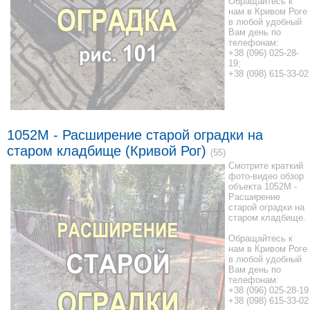
Обращайтесь к
нам в Кривом Роге
в любой удобный
Вам день по
телефонам:
+38 (096) 025-28-
19;
+38 (098) 615-33-02
1052M - Расширение старой оградки на
старом кладбище (Кривой Рог)
(55)
Смотрите краткий
фото-видео обзор
объекта 1052M -
Расширение
старой оградки на
старом кладбище.
Обращайтесь к
нам в Кривом Роге
в любой удобный
Вам день по
телефонам:
+38 (096) 025-28-19
+38 (098) 615-33-02