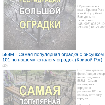
Обращайтесь к
нам в Кривом Роге
в любой удобный
Вам день по
телефонам:
+38 (096) 025-28-19
+38 (098) 615-33-02
588M - Самая популярная оградка с рисунком
101 по нашему каталогу оградок (Кривой Рог)
(39)
Смотрите краткий
фото / видео обзор
нашего изделия
588M - Самая
популярная
оградка с
рисунком 101 по
нашему каталогу
оградок.