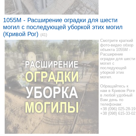
1055M - Расширение оградки для шести
могил с последующей уборкой этих могил
(Кривой Рог)
(41)
Смотрите краткий
фото-видео обзор
объекта 1055M -
Расширение
оградки для шести
могил с
последующей
уборкой этих
могил.
Обращайтесь к
нам в Кривом Роге
в любой удобный
Вам день по
телефонам:
+38 (096) 025-28-19
+38 (098) 615-33-02