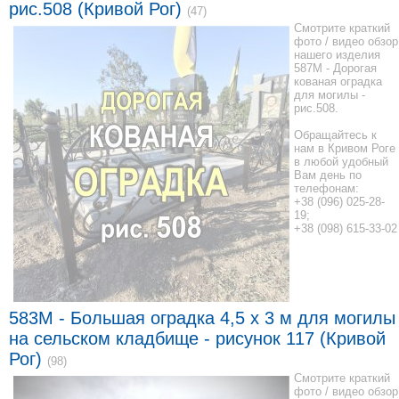
рис.508 (Кривой Рог)
(47)
Смотрите краткий
фото / видео обзор
нашего изделия
587M - Дорогая
кованая оградка
для могилы -
рис.508.
Обращайтесь к
нам в Кривом Роге
в любой удобный
Вам день по
телефонам:
+38 (096) 025-28-
19;
+38 (098) 615-33-02
583M - Большая оградка 4,5 x 3 м для могилы
на сельском кладбище - рисунок 117 (Кривой
Рог)
(98)
Смотрите краткий
фото / видео обзор