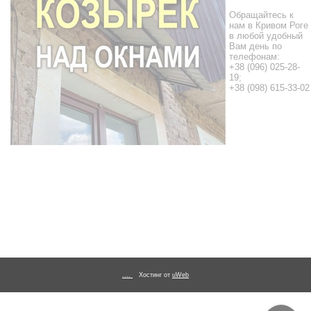
Обращайтесь к
нам в Кривом Роге
в любой удобный
Вам день по
телефонам:
+38 (096) 025-28-
19;
+38 (098) 615-33-02
....
Хостинг от
uWeb