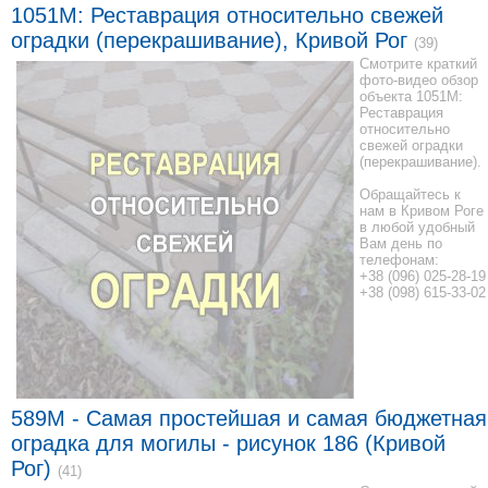
1051M: Реставрация относительно свежей
оградки (перекрашивание), Кривой Рог
(39)
Смотрите краткий
фото-видео обзор
объекта 1051M:
Реставрация
относительно
свежей оградки
(перекрашивание).
Обращайтесь к
нам в Кривом Роге
в любой удобный
Вам день по
телефонам:
+38 (096) 025-28-19
+38 (098) 615-33-02
589M - Самая простейшая и самая бюджетная
оградка для могилы - рисунок 186 (Кривой
Рог)
(41)