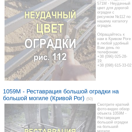
571M - Неудачный
цвет для дорогой
оградки с
рисунком №112 по
нашему каталогу
оградок.
Обращайтесь к
нам в Кривом Роге
в любой удобный
Вам день по
телефонам:
+38 (096) 025-28-
19;
+38 (098) 615-33-02
1059М - Реставрация большой оградки на
большой могиле (Кривой Рог)
(50)
Смотрите краткий
фото-видео обзор
объекта 1059М -
Реставрация
большой оградки
на большой
могиле.