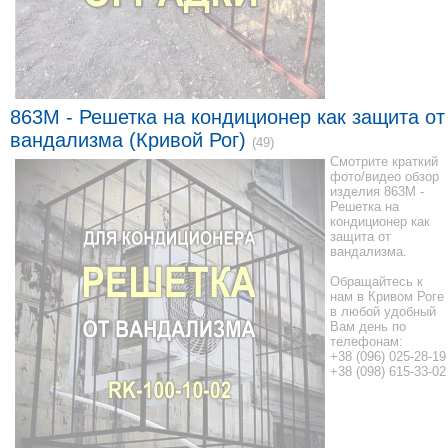
863M - Решетка на кондиционер как защита от
вандализма (Кривой Рог)
(49)
Смотрите краткий
фото/видео обзор
изделия 863M -
Решетка на
кондиционер как
защита от
вандализма.
Обращайтесь к
нам в Кривом Роге
в любой удобный
Вам день по
телефонам:
+38 (096) 025-28-19
+38 (098) 615-33-02