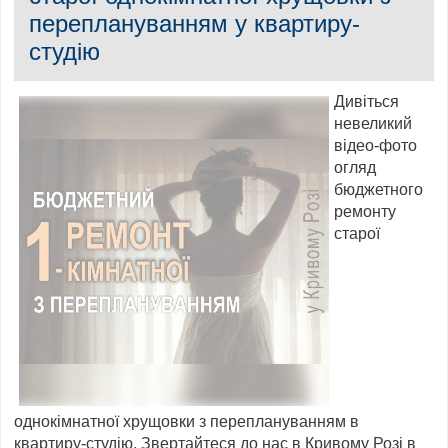
переплануванням у квартиру-
студію
Дивіться
невеликий
відео-фото
огляд
бюджетного
ремонту
старої
однокімнатної хрущовки з переплануванням в
квартиру-студію. Звертайтеся до нас в Кривому Розі в