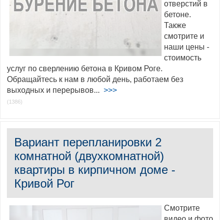
отверстий в
бетоне.
Также
смотрите и
наши цены -
стоимость
услуг по сверлению бетона в Кривом Роге.
Обращайтесь к нам в любой день, работаем без
выходных и перерывов...
>>>
(1386)
Вариант перепланировки 2
комнатной (двухкомнатной)
квартиры в кирпичном доме -
Кривой Рог
Смотрите
видео и фото