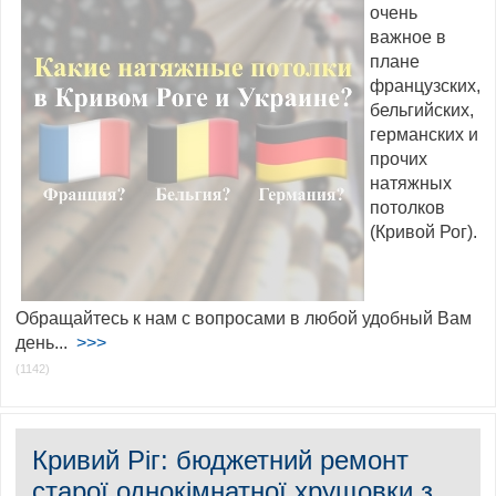
очень
важное в
плане
французских,
бельгийских,
германских и
прочих
натяжных
потолков
(Кривой Рог).
Обращайтесь к нам с вопросами в любой удобный Вам
день...
>>>
(1142)
Кривий Ріг: бюджетний ремонт
старої однокімнатної хрущовки з