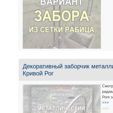
Декоративный заборчик металл
Кривой Рог
Смотр
радиа
Роге 
>>>
(600)