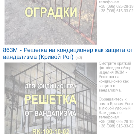
телефонам:
+38 (096) 025-28-19
+38 (098) 615-33-02
863M - Решетка на кондиционер как защита от
вандализма (Кривой Рог)
(50)
Смотрите краткий
фото/видео обзор
изделия 863M -
Решетка на
кондиционер как
защита от
вандализма.
Обращайтесь к
нам в Кривом Роге
в любой удобный
Вам день по
телефонам:
+38 (096) 025-28-19
+38 (098) 615-33-02