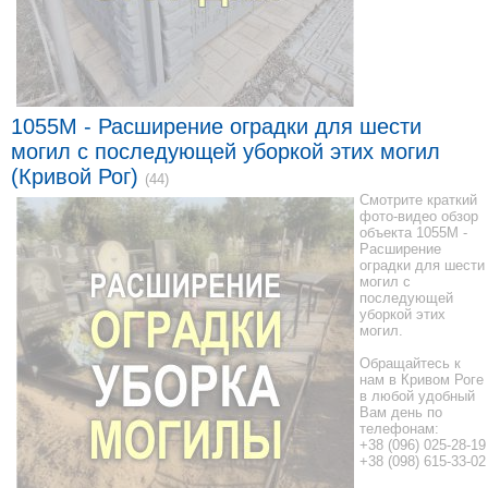
1055M - Расширение оградки для шести
могил с последующей уборкой этих могил
(Кривой Рог)
(44)
Смотрите краткий
фото-видео обзор
объекта 1055M -
Расширение
оградки для шести
могил с
последующей
уборкой этих
могил.
Обращайтесь к
нам в Кривом Роге
в любой удобный
Вам день по
телефонам:
+38 (096) 025-28-19
+38 (098) 615-33-02