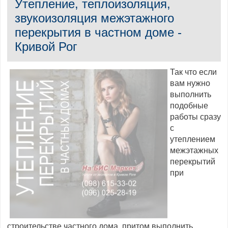
Утепление, теплоизоляция,
звукоизоляция межэтажного
перекрытия в частном доме -
Кривой Рог
Так что если
вам нужно
выполнить
подобные
работы сразу
с
утеплением
межэтажных
перекрытий
при
строительстве частного дома, притом выполнить