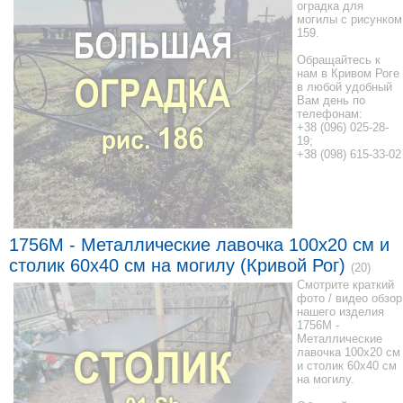
оградка для
могилы с рисунком
159.
Обращайтесь к
нам в Кривом Роге
в любой удобный
Вам день по
телефонам:
+38 (096) 025-28-
19;
+38 (098) 615-33-02
1756M - Металлические лавочка 100x20 см и
столик 60x40 см на могилу (Кривой Рог)
(20)
Смотрите краткий
фото / видео обзор
нашего изделия
1756M -
Металлические
лавочка 100x20 см
и столик 60x40 см
на могилу.