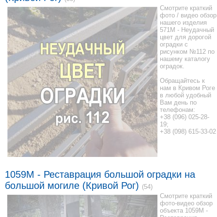
Смотрите краткий
фото / видео обзор
нашего изделия
571M - Неудачный
цвет для дорогой
оградки с
рисунком №112 по
нашему каталогу
оградок.
Обращайтесь к
нам в Кривом Роге
в любой удобный
Вам день по
телефонам:
+38 (096) 025-28-
19;
+38 (098) 615-33-02
1059М - Реставрация большой оградки на
большой могиле (Кривой Рог)
(54)
Смотрите краткий
фото-видео обзор
объекта 1059М -