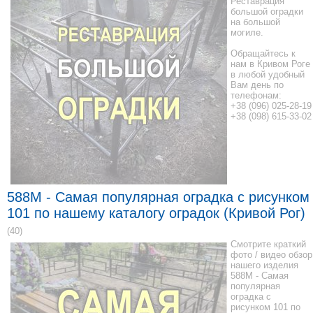
Реставрация
большой оградки
на большой
могиле.
Обращайтесь к
нам в Кривом Роге
в любой удобный
Вам день по
телефонам:
+38 (096) 025-28-19
+38 (098) 615-33-02
588M - Самая популярная оградка с рисунком
101 по нашему каталогу оградок (Кривой Рог)
(40)
Смотрите краткий
фото / видео обзор
нашего изделия
588M - Самая
популярная
оградка с
рисунком 101 по