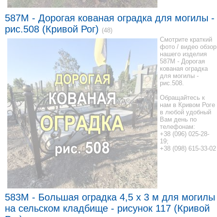
587M - Дорогая кованая оградка для могилы -
рис.508 (Кривой Рог)
(48)
Смотрите краткий
фото / видео обзор
нашего изделия
587M - Дорогая
кованая оградка
для могилы -
рис.508.
Обращайтесь к
нам в Кривом Роге
в любой удобный
Вам день по
телефонам:
+38 (096) 025-28-
19;
+38 (098) 615-33-02
583M - Большая оградка 4,5 x 3 м для могилы
на сельском кладбище - рисунок 117 (Кривой