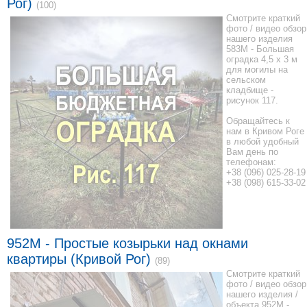
Рог)
(100)
Смотрите краткий
фото / видео обзор
нашего изделия
583M - Большая
оградка 4,5 x 3 м
для могилы на
сельском
кладбище -
рисунок 117.
Обращайтесь к
нам в Кривом Роге
в любой удобный
Вам день по
телефонам:
+38 (096) 025-28-19
+38 (098) 615-33-02
952М - Простые козырьки над окнами
квартиры (Кривой Рог)
(89)
Смотрите краткий
фото / видео обзор
нашего изделия /
объекта 952М -