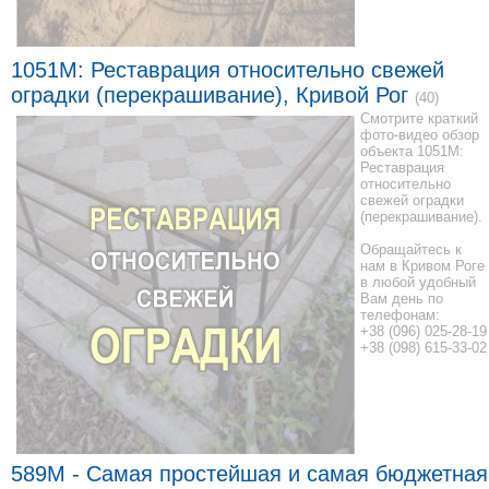
1051M: Реставрация относительно свежей
оградки (перекрашивание), Кривой Рог
(40)
Смотрите краткий
фото-видео обзор
объекта 1051M:
Реставрация
относительно
свежей оградки
(перекрашивание).
Обращайтесь к
нам в Кривом Роге
в любой удобный
Вам день по
телефонам:
+38 (096) 025-28-19
+38 (098) 615-33-02
589M - Самая простейшая и самая бюджетная