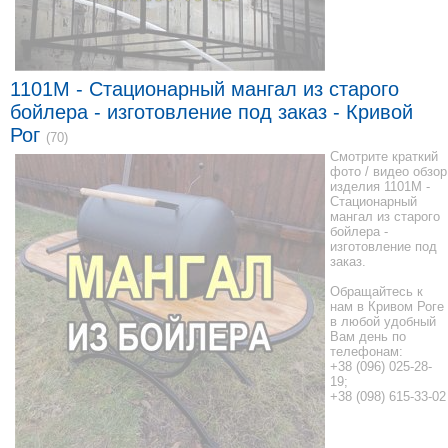
1101M - Стационарный мангал из старого
бойлера - изготовление под заказ - Кривой
Рог
(70)
Смотрите краткий
фото / видео обзор
изделия 1101M -
Стационарный
мангал из старого
бойлера -
изготовление под
заказ.
Обращайтесь к
нам в Кривом Роге
в любой удобный
Вам день по
телефонам:
+38 (096) 025-28-
19;
+38 (098) 615-33-02