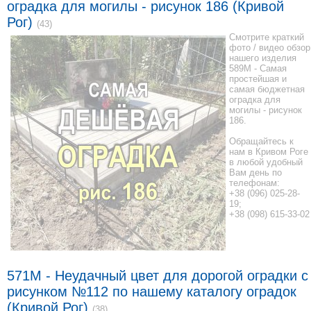
оградка для могилы - рисунок 186 (Кривой
Рог)
(43)
Смотрите краткий
фото / видео обзор
нашего изделия
589M - Самая
простейшая и
самая бюджетная
оградка для
могилы - рисунок
186.
Обращайтесь к
нам в Кривом Роге
в любой удобный
Вам день по
телефонам:
+38 (096) 025-28-
19;
+38 (098) 615-33-02
571M - Неудачный цвет для дорогой оградки с
рисунком №112 по нашему каталогу оградок
(Кривой Рог)
(38)