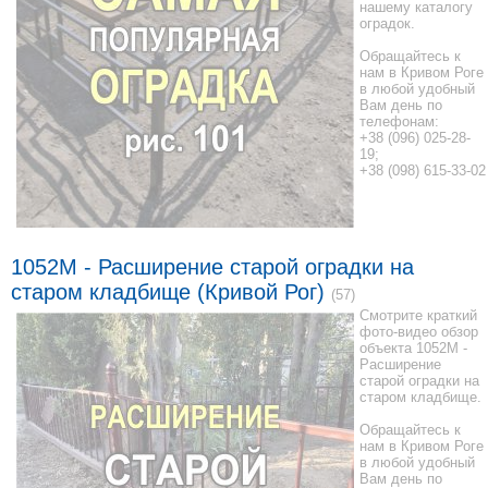
нашему каталогу
оградок.
Обращайтесь к
нам в Кривом Роге
в любой удобный
Вам день по
телефонам:
+38 (096) 025-28-
19;
+38 (098) 615-33-02
1052M - Расширение старой оградки на
старом кладбище (Кривой Рог)
(57)
Смотрите краткий
фото-видео обзор
объекта 1052M -
Расширение
старой оградки на
старом кладбище.
Обращайтесь к
нам в Кривом Роге
в любой удобный
Вам день по