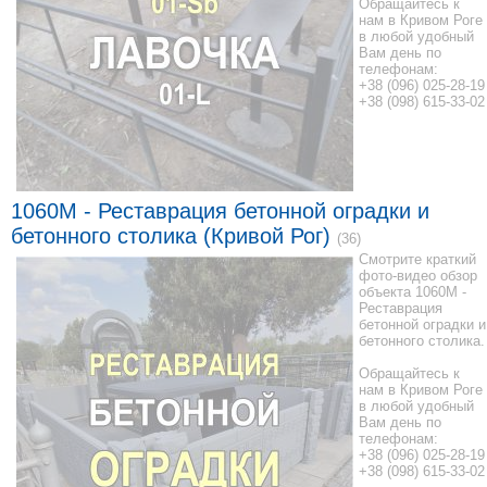
Обращайтесь к
нам в Кривом Роге
в любой удобный
Вам день по
телефонам:
+38 (096) 025-28-19
+38 (098) 615-33-02
1060M - Реставрация бетонной оградки и
бетонного столика (Кривой Рог)
(36)
Смотрите краткий
фото-видео обзор
объекта 1060M -
Реставрация
бетонной оградки и
бетонного столика.
Обращайтесь к
нам в Кривом Роге
в любой удобный
Вам день по
телефонам:
+38 (096) 025-28-19
+38 (098) 615-33-02