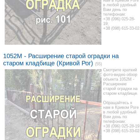
нам в Кривом Роге
в любой удобный
Вам день по
телефонам:
+38 (096) 025-28-
19;
+38 (098) 615-33-02
1052M - Расширение старой оградки на
старом кладбище (Кривой Рог)
(55)
Смотрите краткий
фото-видео обзор
объекта 1052M -
Расширение
старой оградки на
старом кладбище.
Обращайтесь к
нам в Кривом Роге
в любой удобный
Вам день по
телефонам:
+38 (096) 025-28-19
+38 (098) 615-33-02