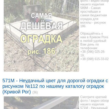
фото / видео обзор
нашего изделия
589M - Самая
простейшая и
самая бюджетная
оградка для
могилы - рисунок
186.
Обращайтесь к
нам в Кривом Роге
в любой удобный
Вам день по
телефонам:
+38 (096) 025-28-
19;
+38 (098) 615-33-02
571M - Неудачный цвет для дорогой оградки с
рисунком №112 по нашему каталогу оградок
(Кривой Рог)
(36)
Смотрите краткий
фото / видео обзор
нашего изделия
571M - Неудачный