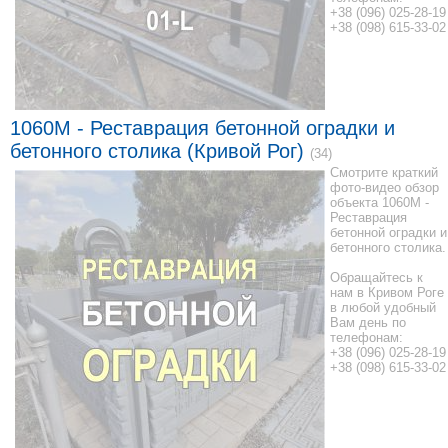
+38 (096) 025-28-19
+38 (098) 615-33-02
1060M - Реставрация бетонной оградки и
бетонного столика (Кривой Рог)
(34)
Смотрите краткий
фото-видео обзор
объекта 1060M -
Реставрация
бетонной оградки и
бетонного столика.
Обращайтесь к
нам в Кривом Роге
в любой удобный
Вам день по
телефонам:
+38 (096) 025-28-19
+38 (098) 615-33-02