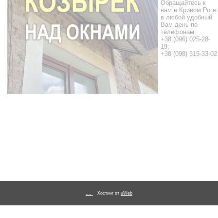
Обращайтесь к
нам в Кривом Роге
в любой удобный
Вам день по
телефонам:
+38 (096) 025-28-
19;
+38 (098) 615-33-02
....
Хостинг от
uWeb