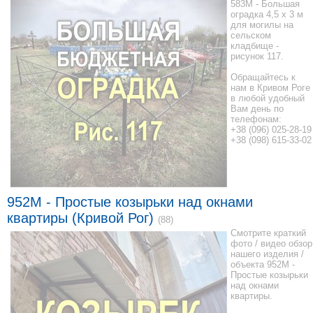
583M - Большая
оградка 4,5 x 3 м
для могилы на
сельском
кладбище -
рисунок 117.
Обращайтесь к
нам в Кривом Роге
в любой удобный
Вам день по
телефонам:
+38 (096) 025-28-19
+38 (098) 615-33-02
952М - Простые козырьки над окнами
квартиры (Кривой Рог)
(88)
Смотрите краткий
фото / видео обзор
нашего изделия /
объекта 952М -
Простые козырьки
над окнами
квартиры.