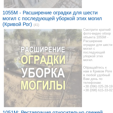
1055M - Расширение оградки для шести
могил с последующей уборкой этих могил
(Кривой Рог)
(41)
Смотрите краткий
фото-видео обзор
объекта 1055M -
Расширение
оградки для шести
могил с
последующей
уборкой этих
могил.
Обращайтесь к
нам в Кривом Роге
в любой удобный
Вам день по
телефонам:
+38 (096) 025-28-19
+38 (098) 615-33-02
1051M: Реставрация относительно свежей