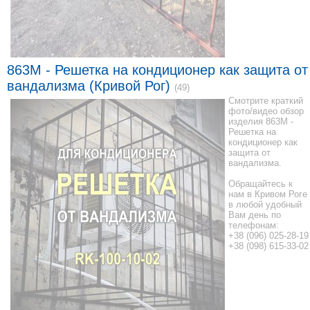
863M - Решетка на кондиционер как защита от
вандализма (Кривой Рог)
(49)
Смотрите краткий
фото/видео обзор
изделия 863M -
Решетка на
кондиционер как
защита от
вандализма.
Обращайтесь к
нам в Кривом Роге
в любой удобный
Вам день по
телефонам:
+38 (096) 025-28-19
+38 (098) 615-33-02