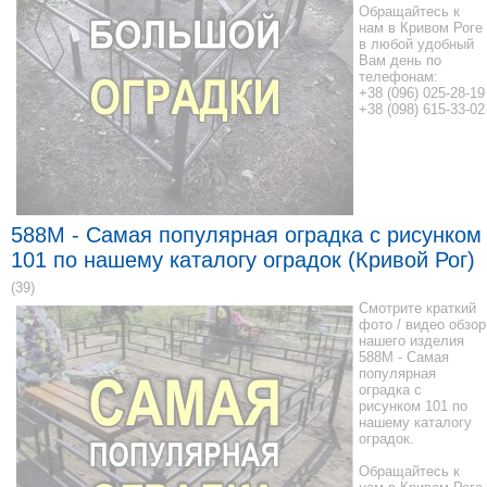
Обращайтесь к
нам в Кривом Роге
в любой удобный
Вам день по
телефонам:
+38 (096) 025-28-19
+38 (098) 615-33-02
588M - Самая популярная оградка с рисунком
101 по нашему каталогу оградок (Кривой Рог)
(39)
Смотрите краткий
фото / видео обзор
нашего изделия
588M - Самая
популярная
оградка с
рисунком 101 по
нашему каталогу
оградок.
Обращайтесь к