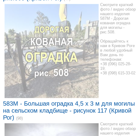
Смотрите краткий
фото / видео обзор
нашего изделия
587M - Дорогая
кованая оградка
для могилы -
рис.508.
Обращайтесь к
нам в Кривом Роге
в любой удобный
Вам день по
телефонам:
+38 (096) 025-28-
19;
+38 (098) 615-33-02
583M - Большая оградка 4,5 x 3 м для могилы
на сельском кладбище - рисунок 117 (Кривой
Рог)
(98)
Смотрите краткий
фото / видео обзор
нашего изделия