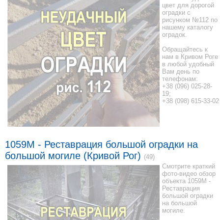
цвет для дорогой
оградки с
рисунком №112 по
нашему каталогу
оградок.
Обращайтесь к
нам в Кривом Роге
в любой удобный
Вам день по
телефонам:
+38 (096) 025-28-
19;
+38 (098) 615-33-02
1059М - Реставрация большой оградки на
большой могиле (Кривой Рог)
(49)
Смотрите краткий
фото-видео обзор
объекта 1059М -
Реставрация
большой оградки
на большой
могиле.