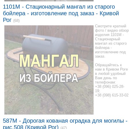
1101M - Стационарный мангал из старого
бойлера - изготовление под заказ - Кривой
Рог
(68)
Смотрите краткий
фото / видео обзор
изделия 1101M -
Стационарный
мангал из старого
бойлера -
изготовление под
заказ.
Обращайтесь к
нам в Кривом Роге
в любой удобный
Вам день по
телефонам:
+38 (096) 025-28-
19;
+38 (098) 615-33-02
587M - Дорогая кованая оградка для могилы -
рис.508 (Кривой Рог)
(47)