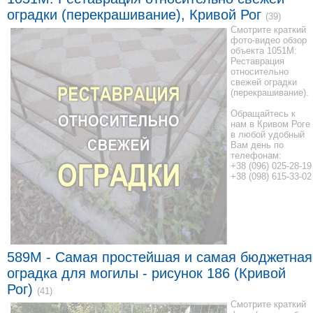
оградки (перекрашивание), Кривой Рог
(39)
Смотрите краткий
фото-видео обзор
объекта 1051M:
Реставрация
относительно
свежей оградки
(перекрашивание).
Обращайтесь к
нам в Кривом Роге
в любой удобный
Вам день по
телефонам:
+38 (096) 025-28-19
+38 (098) 615-33-02
589M - Самая простейшая и самая бюджетная
оградка для могилы - рисунок 186 (Кривой
Рог)
(41)
Смотрите краткий