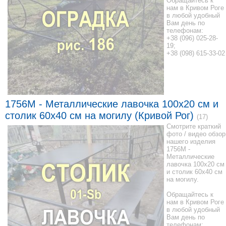
Обращайтесь к
нам в Кривом Роге
в любой удобный
Вам день по
телефонам:
+38 (096) 025-28-
19;
+38 (098) 615-33-02
1756M - Металлические лавочка 100x20 см и
столик 60x40 см на могилу (Кривой Рог)
(17)
Смотрите краткий
фото / видео обзор
нашего изделия
1756M -
Металлические
лавочка 100x20 см
и столик 60x40 см
на могилу.
Обращайтесь к
нам в Кривом Роге
в любой удобный
Вам день по
телефонам: