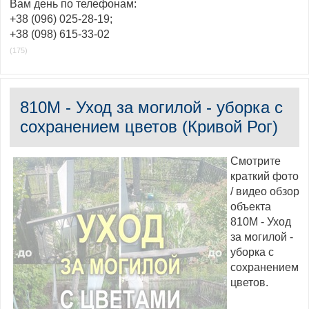
Вам день по телефонам:
+38 (096) 025-28-19;
+38 (098) 615-33-02
(175)
810M - Уход за могилой - уборка с
сохранением цветов (Кривой Рог)
Смотрите
краткий фото
/ видео обзор
объекта
810M - Уход
за могилой -
уборка с
сохранением
цветов.