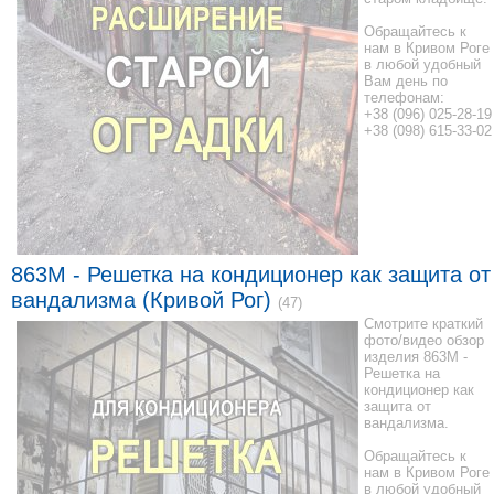
Обращайтесь к
нам в Кривом Роге
в любой удобный
Вам день по
телефонам:
+38 (096) 025-28-19
+38 (098) 615-33-02
863M - Решетка на кондиционер как защита от
вандализма (Кривой Рог)
(47)
Смотрите краткий
фото/видео обзор
изделия 863M -
Решетка на
кондиционер как
защита от
вандализма.
Обращайтесь к
нам в Кривом Роге
в любой удобный