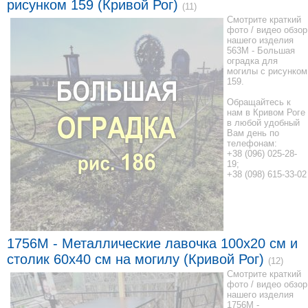
рисунком 159 (Кривой Рог)
(11)
Смотрите краткий
фото / видео обзор
нашего изделия
563M - Большая
оградка для
могилы с рисунком
159.
Обращайтесь к
нам в Кривом Роге
в любой удобный
Вам день по
телефонам:
+38 (096) 025-28-
19;
+38 (098) 615-33-02
1756M - Металлические лавочка 100x20 см и
столик 60x40 см на могилу (Кривой Рог)
(12)
Смотрите краткий
фото / видео обзор
нашего изделия
1756M -