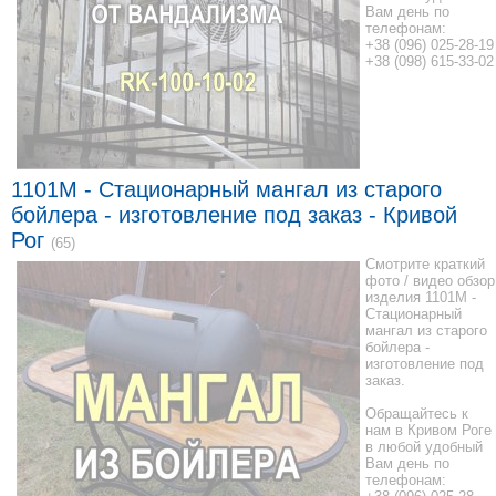
Вам день по
телефонам:
+38 (096) 025-28-19
+38 (098) 615-33-02
1101M - Стационарный мангал из старого
бойлера - изготовление под заказ - Кривой
Рог
(65)
Смотрите краткий
фото / видео обзор
изделия 1101M -
Стационарный
мангал из старого
бойлера -
изготовление под
заказ.
Обращайтесь к
нам в Кривом Роге
в любой удобный
Вам день по
телефонам: