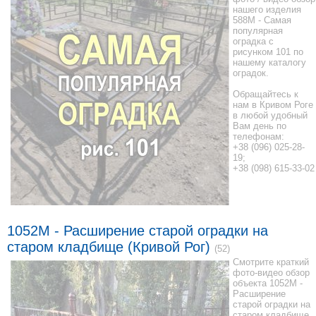
нашего изделия
588M - Самая
популярная
оградка с
рисунком 101 по
нашему каталогу
оградок.
Обращайтесь к
нам в Кривом Роге
в любой удобный
Вам день по
телефонам:
+38 (096) 025-28-
19;
+38 (098) 615-33-02
1052M - Расширение старой оградки на
старом кладбище (Кривой Рог)
(52)
Смотрите краткий
фото-видео обзор
объекта 1052M -
Расширение
старой оградки на
старом кладбище.