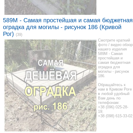
589M - Самая простейшая и самая бюджетная
оградка для могилы - рисунок 186 (Кривой
Рог)
(39)
Смотрите краткий
фото / видео обзор
нашего изделия
589M - Самая
простейшая и
самая бюджетная
оградка для
могилы - рисунок
186.
Обращайтесь к
нам в Кривом Роге
в любой удобный
Вам день по
телефонам:
+38 (096) 025-28-
19;
+38 (098) 615-33-02