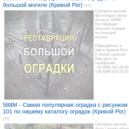
большой могиле (Кривой Рог)
(47)
Смотрите краткий
фото-видео обзор
объекта 1059М -
Реставрация
большой оградки
на большой
могиле.
Обращайтесь к
нам в Кривом Роге
в любой удобный
Вам день по
телефонам:
+38 (096) 025-28-19
+38 (098) 615-33-02
588M - Самая популярная оградка с рисунком
101 по нашему каталогу оградок (Кривой Рог)
(37)
Смотрите краткий
фото / видео обзор