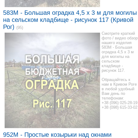
583M - Большая оградка 4,5 x 3 м для могилы
на сельском кладбище - рисунок 117 (Кривой
Рог)
(95)
Смотрите краткий
фото / видео обзор
нашего изделия
583M - Большая
оградка 4,5 x 3 м
для могилы на
сельском
кладбище -
рисунок 117.
Обращайтесь к
нам в Кривом Роге
в любой удобный
Вам день по
телефонам:
+38 (096) 025-28-19
+38 (098) 615-33-02
952М - Простые козырьки над окнами