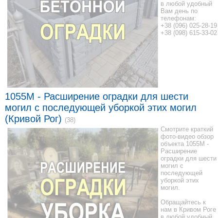
в любой удобный
Вам день по
телефонам:
+38 (096) 025-28-19
+38 (098) 615-33-02
1055M - Расширение оградки для шести
могил с последующей уборкой этих могил
(Кривой Рог)
(38)
Смотрите краткий
фото-видео обзор
объекта 1055M -
Расширение
оградки для шести
могил с
последующей
уборкой этих
могил.
Обращайтесь к
нам в Кривом Роге
в любой удобный