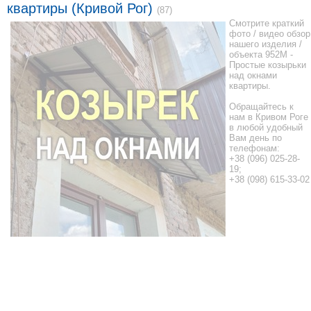
квартиры (Кривой Рог)
(87)
Смотрите краткий
фото / видео обзор
нашего изделия /
объекта 952М -
Простые козырьки
над окнами
квартиры.
Обращайтесь к
нам в Кривом Роге
в любой удобный
Вам день по
телефонам:
+38 (096) 025-28-
19;
+38 (098) 615-33-02