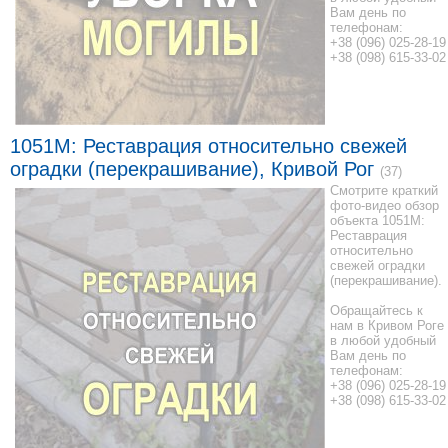
Вам день по
телефонам:
+38 (096) 025-28-19
+38 (098) 615-33-02
1051M: Реставрация относительно свежей
оградки (перекрашивание), Кривой Рог
(37)
Смотрите краткий
фото-видео обзор
объекта 1051M:
Реставрация
относительно
свежей оградки
(перекрашивание).
Обращайтесь к
нам в Кривом Роге
в любой удобный
Вам день по
телефонам:
+38 (096) 025-28-19
+38 (098) 615-33-02