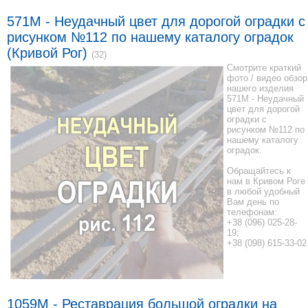
571M - Неудачный цвет для дорогой оградки с
рисунком №112 по нашему каталогу оградок
(Кривой Рог)
(32)
Смотрите краткий
фото / видео обзор
нашего изделия
571M - Неудачный
цвет для дорогой
оградки с
рисунком №112 по
нашему каталогу
оградок.
Обращайтесь к
нам в Кривом Роге
в любой удобный
Вам день по
телефонам:
+38 (096) 025-28-
19;
+38 (098) 615-33-02
1059М - Реставрация большой оградки на