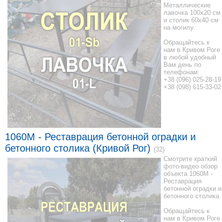
Металлические
лавочка 100x20 см
и столик 60x40 см
на могилу.
Обращайтесь к
нам в Кривом Роге
в любой удобный
Вам день по
телефонам:
+38 (096) 025-28-19
+38 (098) 615-33-02
1060M - Реставрация бетонной оградки и
бетонного столика (Кривой Рог)
(32)
Смотрите краткий
фото-видео обзор
объекта 1060M -
Реставрация
бетонной оградки и
бетонного столика.
Обращайтесь к
нам в Кривом Роге