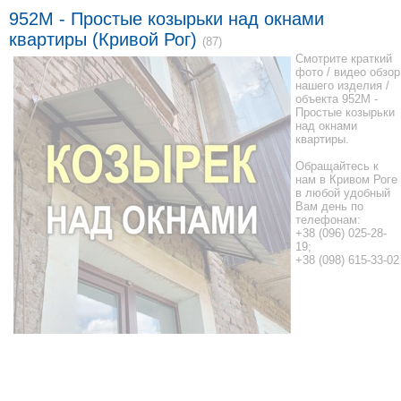
952М - Простые козырьки над окнами
квартиры (Кривой Рог)
(87)
Смотрите краткий
фото / видео обзор
нашего изделия /
объекта 952М -
Простые козырьки
над окнами
квартиры.
Обращайтесь к
нам в Кривом Роге
в любой удобный
Вам день по
телефонам:
+38 (096) 025-28-
19;
+38 (098) 615-33-02