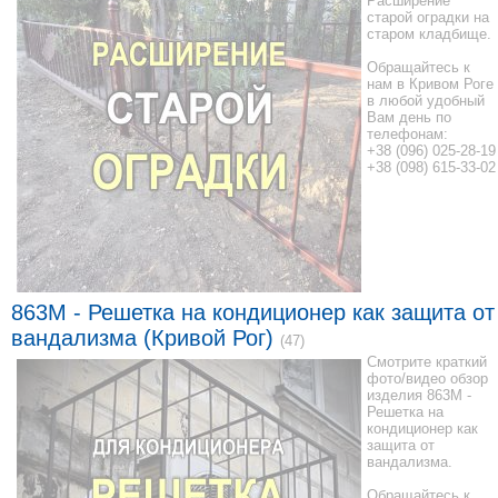
Расширение
старой оградки на
старом кладбище.
Обращайтесь к
нам в Кривом Роге
в любой удобный
Вам день по
телефонам:
+38 (096) 025-28-19
+38 (098) 615-33-02
863M - Решетка на кондиционер как защита от
вандализма (Кривой Рог)
(47)
Смотрите краткий
фото/видео обзор
изделия 863M -
Решетка на
кондиционер как
защита от
вандализма.
Обращайтесь к