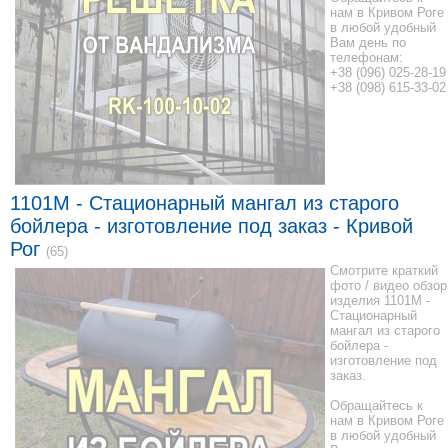
нам в Кривом Роге
в любой удобный
Вам день по
телефонам:
+38 (096) 025-28-19
+38 (098) 615-33-02
1101M - Стационарный мангал из старого
бойлера - изготовление под заказ - Кривой
Рог
(65)
Смотрите краткий
фото / видео обзор
изделия 1101M -
Стационарный
мангал из старого
бойлера -
изготовление под
заказ.
Обращайтесь к
нам в Кривом Роге
в любой удобный