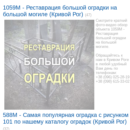
1059М - Реставрация большой оградки на
большой могиле (Кривой Рог)
(47)
Смотрите краткий
фото-видео обзор
объекта 1059М -
Реставрация
большой оградки
на большой
могиле.
Обращайтесь к
нам в Кривом Роге
в любой удобный
Вам день по
телефонам:
+38 (096) 025-28-19
+38 (098) 615-33-02
588M - Самая популярная оградка с рисунком
101 по нашему каталогу оградок (Кривой Рог)
(37)