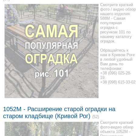
Смотрите краткий
фото / видео обзор
нашего изделия
588M - Самая
популярная
оградка с
рисунком 101 по
нашему каталогу
оградок.
Обращайтесь к
нам в Кривом Роге
в любой удобный
Вам день по
телефонам:
+38 (096) 025-28-
19;
+38 (098) 615-33-02
1052M - Расширение старой оградки на
старом кладбище (Кривой Рог)
(52)
Смотрите краткий
фото-видео обзор
объекта 1052M -