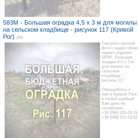
583M - Большая оградка 4,5 x 3 м для могилы
на сельском кладбище - рисунок 117 (Кривой
Рог)
(95)
Смотрите краткий
фото / видео обзор
нашего изделия
583M - Большая
оградка 4,5 x 3 м
для могилы на
сельском
кладбище -
рисунок 117.
Обращайтесь к
нам в Кривом Роге
в любой удобный
Вам день по
телефонам:
+38 (096) 025-28-19
+38 (098) 615-33-02