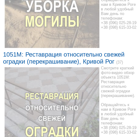
нам в Кривом Роге
в любой удобный
Вам день по
телефонам:
+38 (096) 025-28-19
+38 (098) 615-33-02
1051M: Реставрация относительно свежей
оградки (перекрашивание), Кривой Рог
(37)
Смотрите краткий
фото-видео обзор
объекта 1051M:
Реставрация
относительно
свежей оградки
(перекрашивание).
Обращайтесь к
нам в Кривом Роге
в любой удобный
Вам день по
телефонам:
+38 (096) 025-28-19
+38 (098) 615-33-02