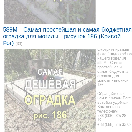
589M - Самая простейшая и самая бюджетная
оградка для могилы - рисунок 186 (Кривой
Рог)
(39)
Смотрите краткий
фото / видео обзор
нашего изделия
589M - Самая
простейшая и
самая бюджетная
оградка для
могилы - рисунок
186.
Обращайтесь к
нам в Кривом Роге
в любой удобный
Вам день по
телефонам:
+38 (096) 025-28-
19;
+38 (098) 615-33-02