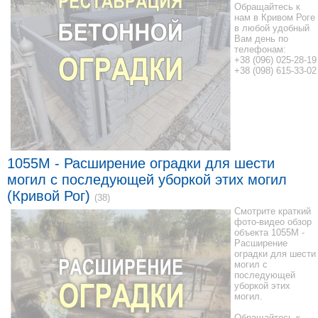
Обращайтесь к
нам в Кривом Роге
в любой удобный
Вам день по
телефонам:
+38 (096) 025-28-19
+38 (098) 615-33-02
1055M - Расширение оградки для шести
могил с последующей уборкой этих могил
(Кривой Рог)
(38)
Смотрите краткий
фото-видео обзор
объекта 1055M -
Расширение
оградки для шести
могил с
последующей
уборкой этих
могил.
Обращайтесь к