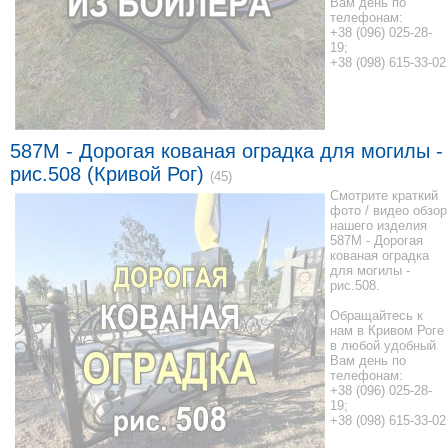
Вам день по
телефонам:
+38 (096) 025-28-
19;
+38 (098) 615-33-02
587M - Дорогая кованая оградка для могилы -
рис.508 (Кривой Рог)
(45)
Смотрите краткий
фото / видео обзор
нашего изделия
587M - Дорогая
кованая оградка
для могилы -
рис.508.
Обращайтесь к
нам в Кривом Роге
в любой удобный
Вам день по
телефонам:
+38 (096) 025-28-
19;
+38 (098) 615-33-02