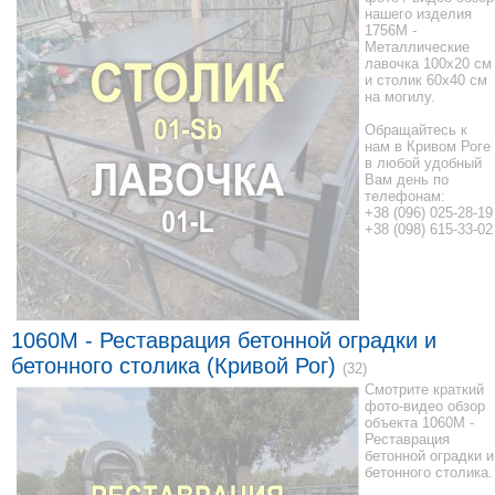
нашего изделия
1756M -
Металлические
лавочка 100x20 см
и столик 60x40 см
на могилу.
Обращайтесь к
нам в Кривом Роге
в любой удобный
Вам день по
телефонам:
+38 (096) 025-28-19
+38 (098) 615-33-02
1060M - Реставрация бетонной оградки и
бетонного столика (Кривой Рог)
(32)
Смотрите краткий
фото-видео обзор
объекта 1060M -
Реставрация
бетонной оградки и
бетонного столика.