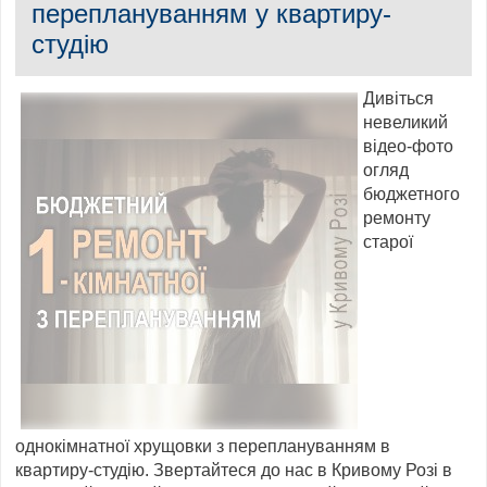
переплануванням у квартиру-
студію
Дивіться
невеликий
відео-фото
огляд
бюджетного
ремонту
старої
однокімнатної хрущовки з переплануванням в
квартиру-студію. Звертайтеся до нас в Кривому Розі в