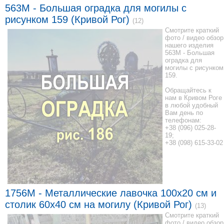
563M - Большая оградка для могилы с
рисунком 159 (Кривой Рог)
(12)
Смотрите краткий
фото / видео обзор
нашего изделия
563M - Большая
оградка для
могилы с рисунком
159.
Обращайтесь к
нам в Кривом Роге
в любой удобный
Вам день по
телефонам:
+38 (096) 025-28-
19;
+38 (098) 615-33-02
1756M - Металлические лавочка 100x20 см и
столик 60x40 см на могилу (Кривой Рог)
(13)
Смотрите краткий
фото / видео обзор