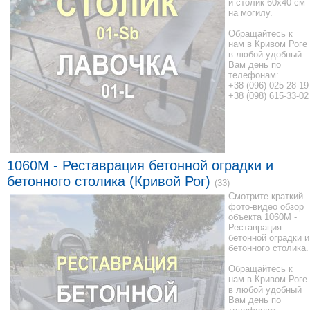
и столик 60x40 см
на могилу.
Обращайтесь к
нам в Кривом Роге
в любой удобный
Вам день по
телефонам:
+38 (096) 025-28-19
+38 (098) 615-33-02
1060M - Реставрация бетонной оградки и
бетонного столика (Кривой Рог)
(33)
Смотрите краткий
фото-видео обзор
объекта 1060M -
Реставрация
бетонной оградки и
бетонного столика.
Обращайтесь к
нам в Кривом Роге
в любой удобный
Вам день по