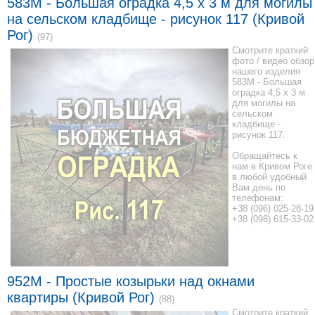
583M - Большая оградка 4,5 x 3 м для могилы
на сельском кладбище - рисунок 117 (Кривой
Рог)
(97)
Смотрите краткий
фото / видео обзор
нашего изделия
583M - Большая
оградка 4,5 x 3 м
для могилы на
сельском
кладбище -
рисунок 117.
Обращайтесь к
нам в Кривом Роге
в любой удобный
Вам день по
телефонам:
+38 (096) 025-28-19
+38 (098) 615-33-02
952М - Простые козырьки над окнами
квартиры (Кривой Рог)
(88)
Смотрите краткий