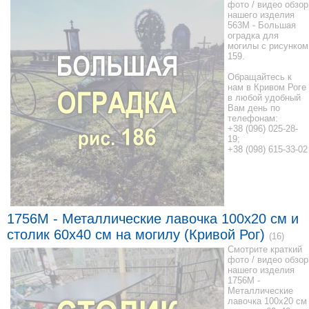
фото / видео обзор
нашего изделия
563M - Большая
оградка для
могилы с рисунком
159.
Обращайтесь к
нам в Кривом Роге
в любой удобный
Вам день по
телефонам:
+38 (096) 025-28-
19;
+38 (098) 615-33-02
1756M - Металлические лавочка 100x20 см и
столик 60x40 см на могилу (Кривой Рог)
(16)
Смотрите краткий
фото / видео обзор
нашего изделия
1756M -
Металлические
лавочка 100x20 см