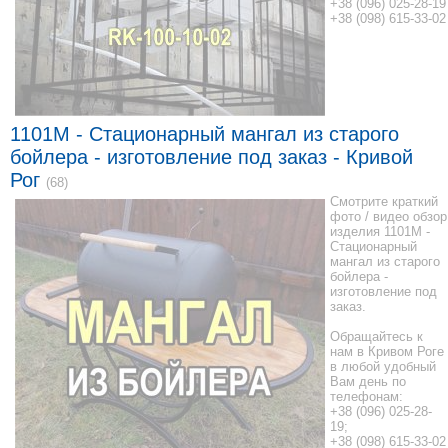
+38 (096) 025-28-19
+38 (098) 615-33-02
1101M - Стационарный мангал из старого
бойлера - изготовление под заказ - Кривой
Рог
(68)
Смотрите краткий
фото / видео обзор
изделия 1101M -
Стационарный
мангал из старого
бойлера -
изготовление под
заказ.
Обращайтесь к
нам в Кривом Роге
в любой удобный
Вам день по
телефонам:
+38 (096) 025-28-
19;
+38 (098) 615-33-02