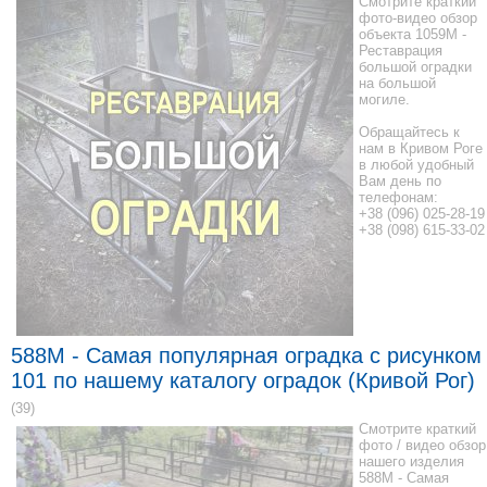
Смотрите краткий
фото-видео обзор
объекта 1059М -
Реставрация
большой оградки
на большой
могиле.
Обращайтесь к
нам в Кривом Роге
в любой удобный
Вам день по
телефонам:
+38 (096) 025-28-19
+38 (098) 615-33-02
588M - Самая популярная оградка с рисунком
101 по нашему каталогу оградок (Кривой Рог)
(39)
Смотрите краткий
фото / видео обзор
нашего изделия
588M - Самая