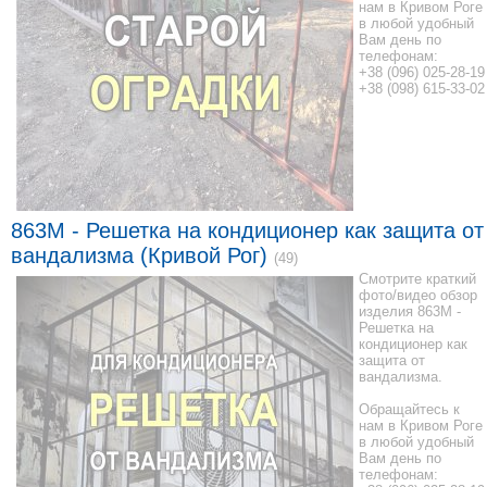
нам в Кривом Роге
в любой удобный
Вам день по
телефонам:
+38 (096) 025-28-19
+38 (098) 615-33-02
863M - Решетка на кондиционер как защита от
вандализма (Кривой Рог)
(49)
Смотрите краткий
фото/видео обзор
изделия 863M -
Решетка на
кондиционер как
защита от
вандализма.
Обращайтесь к
нам в Кривом Роге
в любой удобный
Вам день по
телефонам: