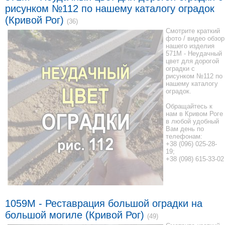
рисунком №112 по нашему каталогу оградок
(Кривой Рог)
(36)
Смотрите краткий
фото / видео обзор
нашего изделия
571M - Неудачный
цвет для дорогой
оградки с
рисунком №112 по
нашему каталогу
оградок.
Обращайтесь к
нам в Кривом Роге
в любой удобный
Вам день по
телефонам:
+38 (096) 025-28-
19;
+38 (098) 615-33-02
1059М - Реставрация большой оградки на
большой могиле (Кривой Рог)
(49)