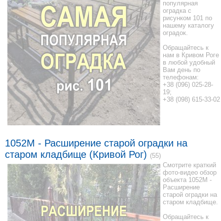
популярная
оградка с
рисунком 101 по
нашему каталогу
оградок.
Обращайтесь к
нам в Кривом Роге
в любой удобный
Вам день по
телефонам:
+38 (096) 025-28-
19;
+38 (098) 615-33-02
1052M - Расширение старой оградки на
старом кладбище (Кривой Рог)
(55)
Смотрите краткий
фото-видео обзор
объекта 1052M -
Расширение
старой оградки на
старом кладбище.
Обращайтесь к