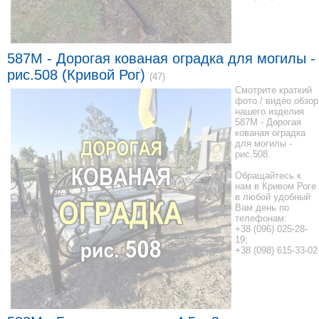
587M - Дорогая кованая оградка для могилы -
рис.508 (Кривой Рог)
(47)
Смотрите краткий
фото / видео обзор
нашего изделия
587M - Дорогая
кованая оградка
для могилы -
рис.508.
Обращайтесь к
нам в Кривом Роге
в любой удобный
Вам день по
телефонам:
+38 (096) 025-28-
19;
+38 (098) 615-33-02