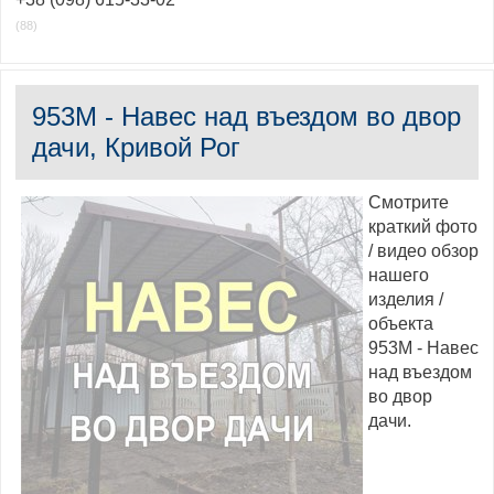
(88)
953M - Навес над въездом во двор
дачи, Кривой Рог
Смотрите
краткий фото
/ видео обзор
нашего
изделия /
объекта
953M - Навес
над въездом
во двор
дачи.