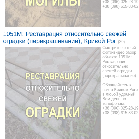
+38 (096) 025-28-19
+38 (098) 615-33-02
1051M: Реставрация относительно свежей
оградки (перекрашивание), Кривой Рог
(39)
Смотрите краткий
фото-видео обзор
объекта 1051M:
Реставрация
относительно
свежей оградки
(перекрашивание).
Обращайтесь к
нам в Кривом Роге
в любой удобный
Вам день по
телефонам:
+38 (096) 025-28-19
+38 (098) 615-33-02