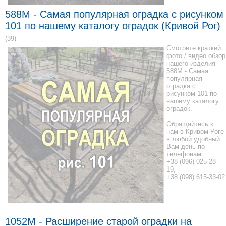
588M - Самая популярная оградка с рисунком
101 по нашему каталогу оградок (Кривой Рог)
(39)
Смотрите краткий
фото / видео обзор
нашего изделия
588M - Самая
популярная
оградка с
рисунком 101 по
нашему каталогу
оградок.
Обращайтесь к
нам в Кривом Роге
в любой удобный
Вам день по
телефонам:
+38 (096) 025-28-
19;
+38 (098) 615-33-02
1052M - Расширение старой оградки на