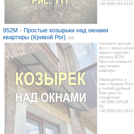
+38 (098) 615-33-02
952М - Простые козырьки над окнами
квартиры (Кривой Рог)
(88)
Смотрите краткий
фото / видео обзор
нашего изделия /
объекта 952М -
Простые козырьки
над окнами
квартиры.
Обращайтесь к
нам в Кривом Роге
в любой удобный
Вам день по
телефонам:
+38 (096) 025-28-
19;
+38 (098) 615-33-02