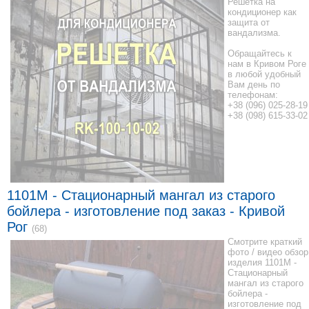
Решетка на
кондиционер как
защита от
вандализма.
Обращайтесь к
нам в Кривом Роге
в любой удобный
Вам день по
телефонам:
+38 (096) 025-28-19
+38 (098) 615-33-02
1101M - Стационарный мангал из старого
бойлера - изготовление под заказ - Кривой
Рог
(68)
Смотрите краткий
фото / видео обзор
изделия 1101M -
Стационарный
мангал из старого
бойлера -
изготовление под