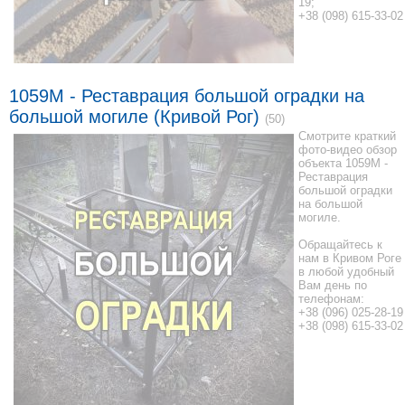
19;
+38 (098) 615-33-02
1059М - Реставрация большой оградки на
большой могиле (Кривой Рог)
(50)
Смотрите краткий
фото-видео обзор
объекта 1059М -
Реставрация
большой оградки
на большой
могиле.
Обращайтесь к
нам в Кривом Роге
в любой удобный
Вам день по
телефонам:
+38 (096) 025-28-19
+38 (098) 615-33-02