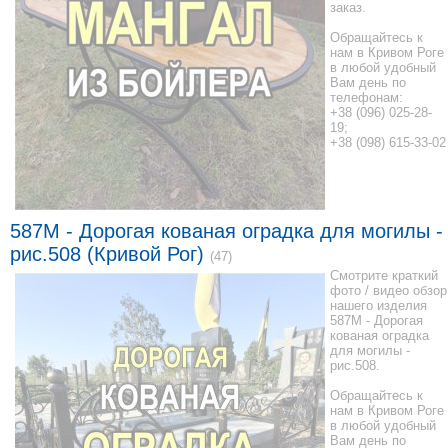
заказ.
Обращайтесь к
нам в Кривом Роге
в любой удобный
Вам день по
телефонам:
+38 (096) 025-28-
19;
+38 (098) 615-33-02
587M - Дорогая кованая оградка для могилы -
рис.508 (Кривой Рог)
(47)
Смотрите краткий
фото / видео обзор
нашего изделия
587M - Дорогая
кованая оградка
для могилы -
рис.508.
Обращайтесь к
нам в Кривом Роге
в любой удобный
Вам день по