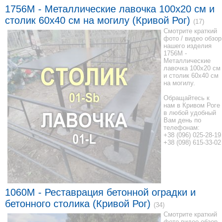
1756M - Металлические лавочка 100x20 см и
столик 60x40 см на могилу (Кривой Рог)
(17)
Смотрите краткий
фото / видео обзор
нашего изделия
1756M -
Металлические
лавочка 100x20 см
и столик 60x40 см
на могилу.
Обращайтесь к
нам в Кривом Роге
в любой удобный
Вам день по
телефонам:
+38 (096) 025-28-19
+38 (098) 615-33-02
1060M - Реставрация бетонной оградки и
бетонного столика (Кривой Рог)
(34)
Смотрите краткий
фото-видео обзор