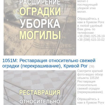
могил с
последующей
уборкой этих
могил.
Обращайтесь к
нам в Кривом Роге
в любой удобный
Вам день по
телефонам:
+38 (096) 025-28-19
+38 (098) 615-33-02
1051M: Реставрация относительно свежей
оградки (перекрашивание), Кривой Рог
(39)
Смотрите краткий
фото-видео обзор
объекта 1051M:
Реставрация
относительно
свежей оградки
(перекрашивание).
Обращайтесь к
нам в Кривом Роге