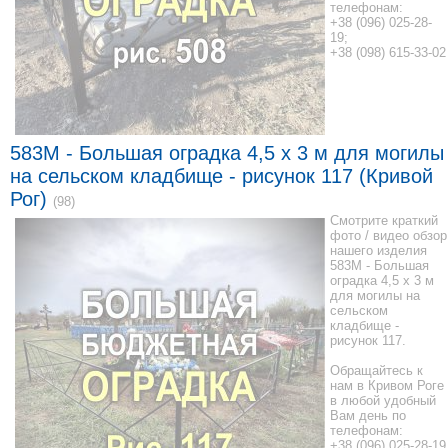
телефонам:
+38 (096) 025-28-
19;
+38 (098) 615-33-02
583M - Большая оградка 4,5 x 3 м для могилы
на сельском кладбище - рисунок 117 (Кривой
Рог)
(98)
Смотрите краткий
фото / видео обзор
нашего изделия
583M - Большая
оградка 4,5 x 3 м
для могилы на
сельском
кладбище -
рисунок 117.
Обращайтесь к
нам в Кривом Роге
в любой удобный
Вам день по
телефонам:
+38 (096) 025-28-19