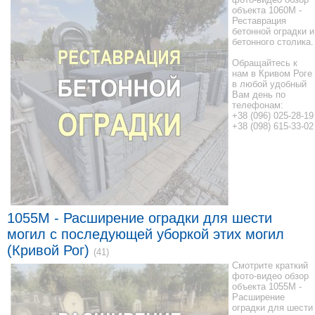
объекта 1060M -
Реставрация
бетонной оградки и
бетонного столика.
Обращайтесь к
нам в Кривом Роге
в любой удобный
Вам день по
телефонам:
+38 (096) 025-28-19
+38 (098) 615-33-02
1055M - Расширение оградки для шести
могил с последующей уборкой этих могил
(Кривой Рог)
(41)
Смотрите краткий
фото-видео обзор
объекта 1055M -
Расширение
оградки для шести