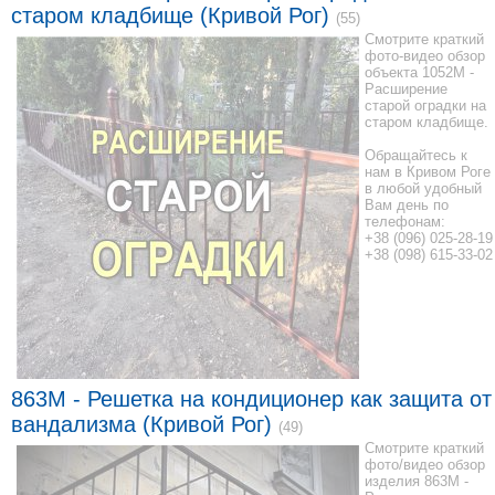
старом кладбище (Кривой Рог)
(55)
Смотрите краткий
фото-видео обзор
объекта 1052M -
Расширение
старой оградки на
старом кладбище.
Обращайтесь к
нам в Кривом Роге
в любой удобный
Вам день по
телефонам:
+38 (096) 025-28-19
+38 (098) 615-33-02
863M - Решетка на кондиционер как защита от
вандализма (Кривой Рог)
(49)
Смотрите краткий
фото/видео обзор
изделия 863M -