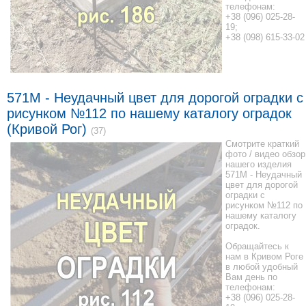
телефонам:
+38 (096) 025-28-
19;
+38 (098) 615-33-02
571M - Неудачный цвет для дорогой оградки с
рисунком №112 по нашему каталогу оградок
(Кривой Рог)
(37)
Смотрите краткий
фото / видео обзор
нашего изделия
571M - Неудачный
цвет для дорогой
оградки с
рисунком №112 по
нашему каталогу
оградок.
Обращайтесь к
нам в Кривом Роге
в любой удобный
Вам день по
телефонам:
+38 (096) 025-28-