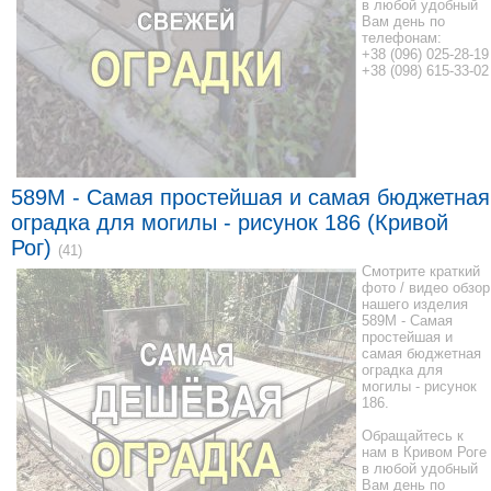
в любой удобный
Вам день по
телефонам:
+38 (096) 025-28-19
+38 (098) 615-33-02
589M - Самая простейшая и самая бюджетная
оградка для могилы - рисунок 186 (Кривой
Рог)
(41)
Смотрите краткий
фото / видео обзор
нашего изделия
589M - Самая
простейшая и
самая бюджетная
оградка для
могилы - рисунок
186.
Обращайтесь к
нам в Кривом Роге
в любой удобный
Вам день по