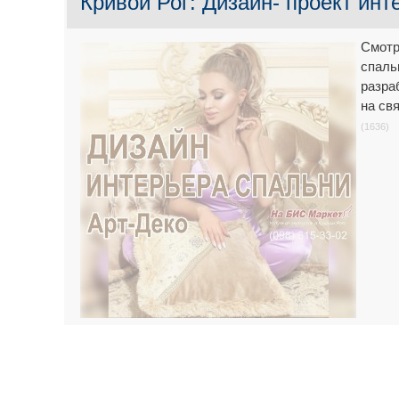
Кривой Рог: Дизайн- проект инт
Смотр
спаль
разра
на св
(1636)