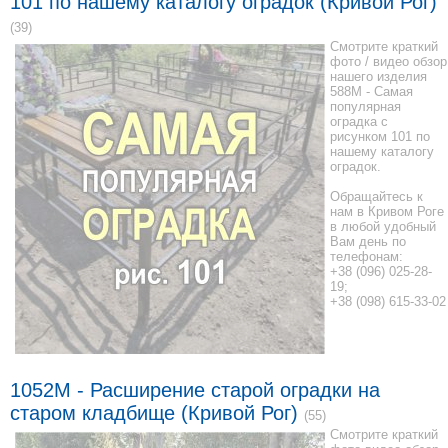
101 по нашему каталогу оградок (Кривой Рог)
(39)
Смотрите краткий
фото / видео обзор
нашего изделия
588M - Самая
популярная
оградка с
рисунком 101 по
нашему каталогу
оградок.
Обращайтесь к
нам в Кривом Роге
в любой удобный
Вам день по
телефонам:
+38 (096) 025-28-
19;
+38 (098) 615-33-02
1052M - Расширение старой оградки на
старом кладбище (Кривой Рог)
(55)
Смотрите краткий