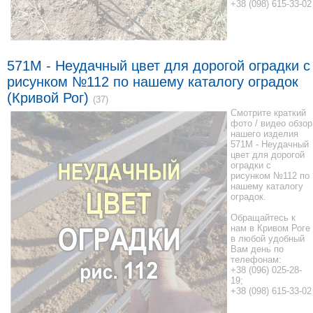
+38 (098) 615-33-02
571M - Неудачный цвет для дорогой оградки с
рисунком №112 по нашему каталогу оградок
(Кривой Рог)
(37)
Смотрите краткий
фото / видео обзор
нашего изделия
571M - Неудачный
цвет для дорогой
оградки с
рисунком №112 по
нашему каталогу
оградок.
Обращайтесь к
нам в Кривом Роге
в любой удобный
Вам день по
телефонам:
+38 (096) 025-28-
19;
+38 (098) 615-33-02