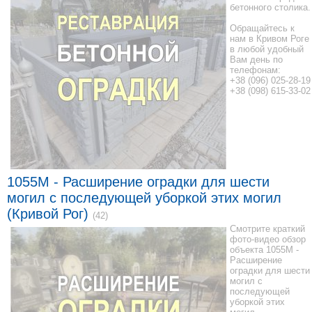
бетонного столика.
Обращайтесь к
нам в Кривом Роге
в любой удобный
Вам день по
телефонам:
+38 (096) 025-28-19
+38 (098) 615-33-02
1055M - Расширение оградки для шести
могил с последующей уборкой этих могил
(Кривой Рог)
(42)
Смотрите краткий
фото-видео обзор
объекта 1055M -
Расширение
оградки для шести
могил с
последующей
уборкой этих