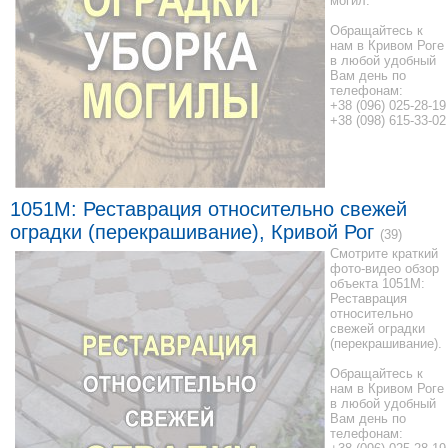
могил.
Обращайтесь к
нам в Кривом Роге
в любой удобный
Вам день по
телефонам:
+38 (096) 025-28-19
+38 (098) 615-33-02
1051M: Реставрация относительно свежей
оградки (перекрашивание), Кривой Рог
(39)
Смотрите краткий
фото-видео обзор
объекта 1051M:
Реставрация
относительно
свежей оградки
(перекрашивание).
Обращайтесь к
нам в Кривом Роге
в любой удобный
Вам день по
телефонам: