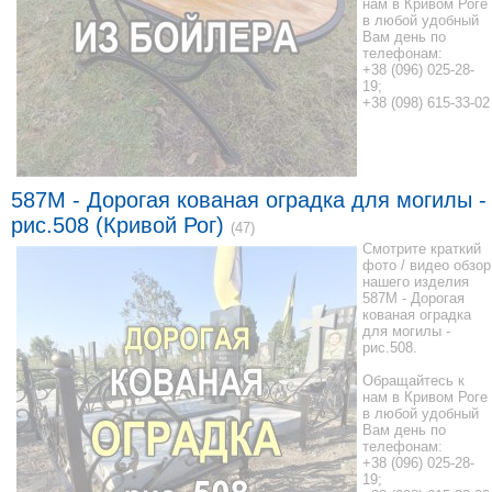
нам в Кривом Роге
в любой удобный
Вам день по
телефонам:
+38 (096) 025-28-
19;
+38 (098) 615-33-02
587M - Дорогая кованая оградка для могилы -
рис.508 (Кривой Рог)
(47)
Смотрите краткий
фото / видео обзор
нашего изделия
587M - Дорогая
кованая оградка
для могилы -
рис.508.
Обращайтесь к
нам в Кривом Роге
в любой удобный
Вам день по
телефонам:
+38 (096) 025-28-
19;