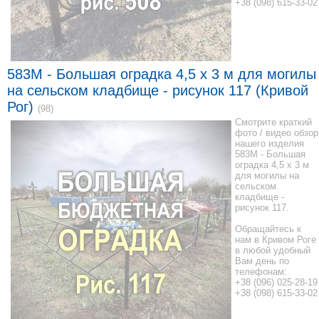
+38 (098) 615-33-02
583M - Большая оградка 4,5 x 3 м для могилы
на сельском кладбище - рисунок 117 (Кривой
Рог)
(98)
Смотрите краткий
фото / видео обзор
нашего изделия
583M - Большая
оградка 4,5 x 3 м
для могилы на
сельском
кладбище -
рисунок 117.
Обращайтесь к
нам в Кривом Роге
в любой удобный
Вам день по
телефонам:
+38 (096) 025-28-19
+38 (098) 615-33-02