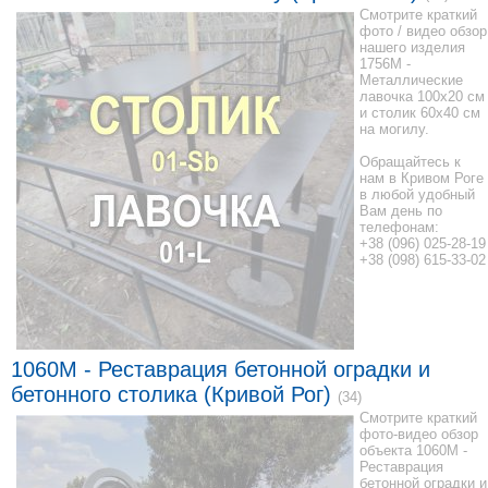
Смотрите краткий
фото / видео обзор
нашего изделия
1756M -
Металлические
лавочка 100x20 см
и столик 60x40 см
на могилу.
Обращайтесь к
нам в Кривом Роге
в любой удобный
Вам день по
телефонам:
+38 (096) 025-28-19
+38 (098) 615-33-02
1060M - Реставрация бетонной оградки и
бетонного столика (Кривой Рог)
(34)
Смотрите краткий
фото-видео обзор
объекта 1060M -
Реставрация
бетонной оградки и