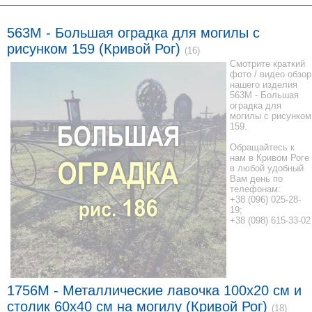
563M - Большая оградка для могилы с
рисунком 159 (Кривой Рог)
(16)
Смотрите краткий
фото / видео обзор
нашего изделия
563M - Большая
оградка для
могилы с рисунком
159.
Обращайтесь к
нам в Кривом Роге
в любой удобный
Вам день по
телефонам:
+38 (096) 025-28-
19;
+38 (098) 615-33-02
1756M - Металлические лавочка 100x20 см и
столик 60x40 см на могилу (Кривой Рог)
(18)