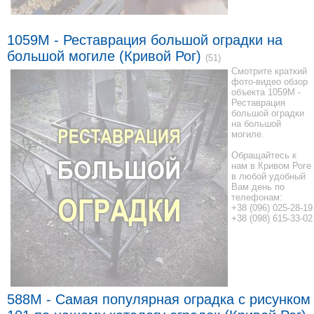
1059М - Реставрация большой оградки на
большой могиле (Кривой Рог)
(51)
Смотрите краткий
фото-видео обзор
объекта 1059М -
Реставрация
большой оградки
на большой
могиле.
Обращайтесь к
нам в Кривом Роге
в любой удобный
Вам день по
телефонам:
+38 (096) 025-28-19
+38 (098) 615-33-02
588M - Самая популярная оградка с рисунком