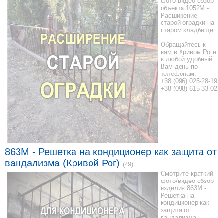
фото-видео обзор
объекта 1052M -
Расширение
старой оградки на
старом кладбище.
Обращайтесь к
нам в Кривом Роге
в любой удобный
Вам день по
телефонам:
+38 (096) 025-28-19
+38 (098) 615-33-02
863M - Решетка на кондиционер как защита от
вандализма (Кривой Рог)
(49)
Смотрите краткий
фото/видео обзор
изделия 863M -
Решетка на
кондиционер как
защита от
вандализма.