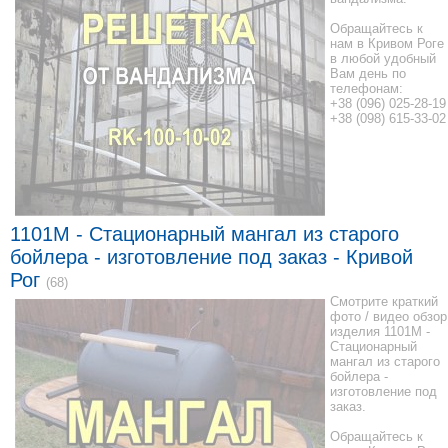
Обращайтесь к
нам в Кривом Роге
в любой удобный
Вам день по
телефонам:
+38 (096) 025-28-19
+38 (098) 615-33-02
1101M - Стационарный мангал из старого
бойлера - изготовление под заказ - Кривой
Рог
(68)
Смотрите краткий
фото / видео обзор
изделия 1101M -
Стационарный
мангал из старого
бойлера -
изготовление под
заказ.
Обращайтесь к