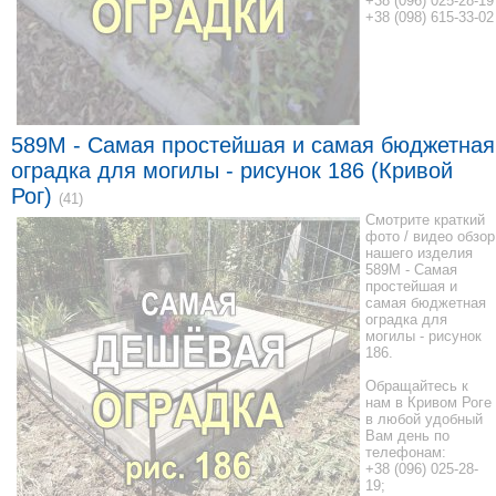
+38 (096) 025-28-19
+38 (098) 615-33-02
589M - Самая простейшая и самая бюджетная
оградка для могилы - рисунок 186 (Кривой
Рог)
(41)
Смотрите краткий
фото / видео обзор
нашего изделия
589M - Самая
простейшая и
самая бюджетная
оградка для
могилы - рисунок
186.
Обращайтесь к
нам в Кривом Роге
в любой удобный
Вам день по
телефонам:
+38 (096) 025-28-
19;