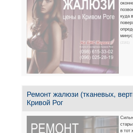
оконн
позво
куда 
повер
опред
минус
(2161)
Ремонт жалюзи (тканевых, верт
Кривой Рог
Сильн
стары
в тот