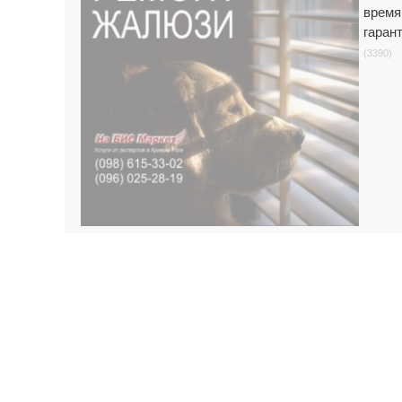
время
гаран
(3390)