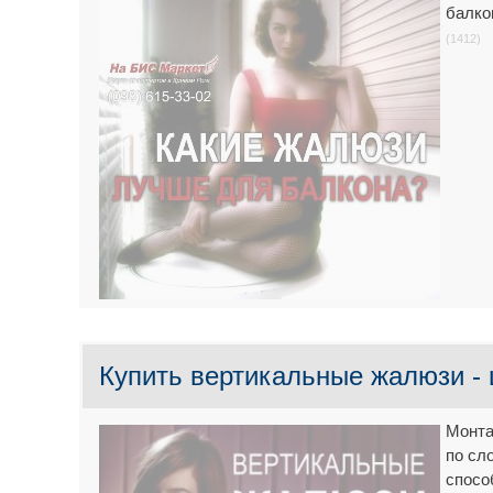
балко
(1412)
Купить вертикальные жалюзи - 
Монта
по сл
спосо