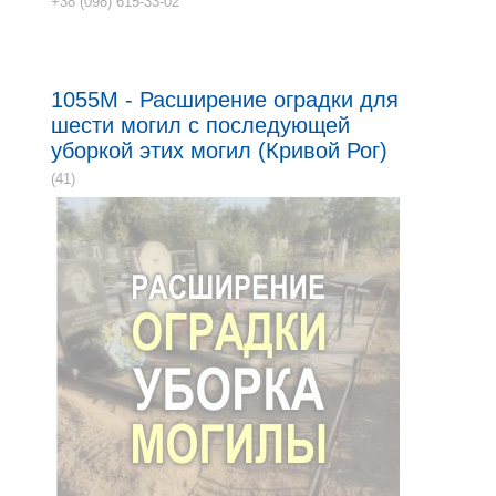
+38 (098) 615-33-02
1055M - Расширение оградки для
шести могил с последующей
уборкой этих могил (Кривой Рог)
(41)