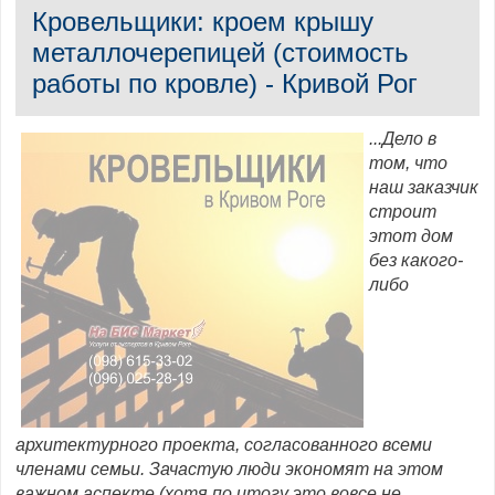
Кровельщики: кроем крышу
металлочерепицей (стоимость
работы по кровле) - Кривой Рог
...Дело в
том, что
наш заказчик
строит
этот дом
без какого-
либо
архитектурного проекта, согласованного всеми
членами семьи. Зачастую люди экономят на этом
важном аспекте (хотя по итогу это вовсе не