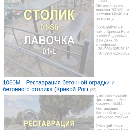
1756M -
Металлические
лавочка 100x20 см
и столик 60x40 см
на могилу.
Обращайтесь к
нам в Кривом Роге
в любой удобный
Вам день по
телефонам:
+38 (096) 025-28-19
+38 (098) 615-33-02
1060M - Реставрация бетонной оградки и
бетонного столика (Кривой Рог)
(33)
Смотрите краткий
фото-видео обзор
объекта 1060M -
Реставрация
бетонной оградки и
бетонного столика.
Обращайтесь к