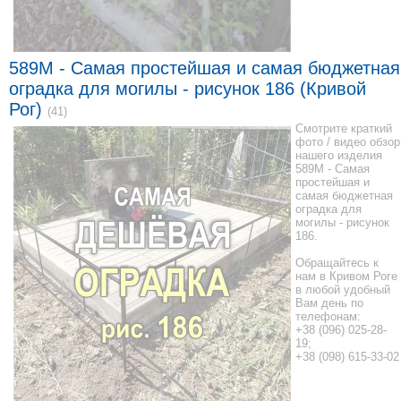
589M - Самая простейшая и самая бюджетная
оградка для могилы - рисунок 186 (Кривой
Рог)
(41)
Смотрите краткий
фото / видео обзор
нашего изделия
589M - Самая
простейшая и
самая бюджетная
оградка для
могилы - рисунок
186.
Обращайтесь к
нам в Кривом Роге
в любой удобный
Вам день по
телефонам:
+38 (096) 025-28-
19;
+38 (098) 615-33-02