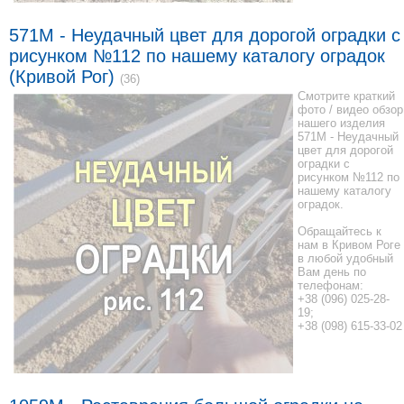
571M - Неудачный цвет для дорогой оградки с
рисунком №112 по нашему каталогу оградок
(Кривой Рог)
(36)
Смотрите краткий
фото / видео обзор
нашего изделия
571M - Неудачный
цвет для дорогой
оградки с
рисунком №112 по
нашему каталогу
оградок.
Обращайтесь к
нам в Кривом Роге
в любой удобный
Вам день по
телефонам:
+38 (096) 025-28-
19;
+38 (098) 615-33-02