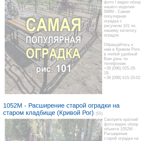
фото / видео обзор
нашего изделия
588M - Самая
популярная
оградка с
рисунком 101 по
нашему каталогу
оградок.
Обращайтесь к
нам в Кривом Роге
в любой удобный
Вам день по
телефонам:
+38 (096) 025-28-
19;
+38 (098) 615-33-02
1052M - Расширение старой оградки на
старом кладбище (Кривой Рог)
(55)
Смотрите краткий
фото-видео обзор
объекта 1052M -
Расширение
старой оградки на