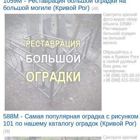
1059М - Реставрация большой оградки на
большой могиле (Кривой Рог)
(48)
Смотрите краткий
фото-видео обзор
объекта 1059М -
Реставрация
большой оградки
на большой
могиле.
Обращайтесь к
нам в Кривом Роге
в любой удобный
Вам день по
телефонам:
+38 (096) 025-28-19
+38 (098) 615-33-02
588M - Самая популярная оградка с рисунком
101 по нашему каталогу оградок (Кривой Рог)
(39)
Смотрите краткий