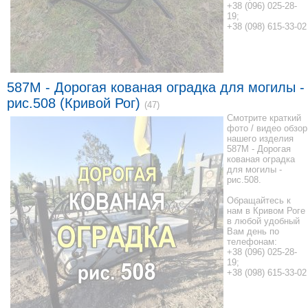
+38 (096) 025-28-
19;
+38 (098) 615-33-02
587M - Дорогая кованая оградка для могилы -
рис.508 (Кривой Рог)
(47)
Смотрите краткий
фото / видео обзор
нашего изделия
587M - Дорогая
кованая оградка
для могилы -
рис.508.
Обращайтесь к
нам в Кривом Роге
в любой удобный
Вам день по
телефонам:
+38 (096) 025-28-
19;
+38 (098) 615-33-02