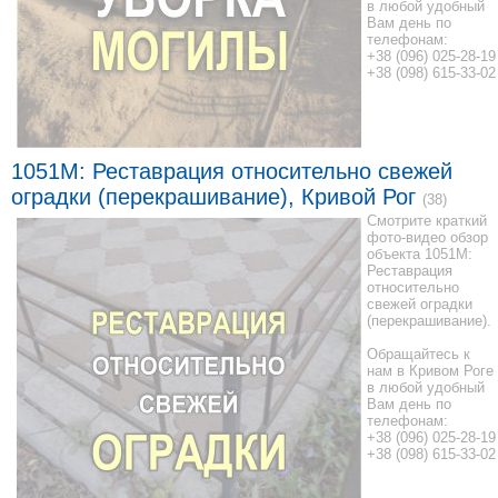
в любой удобный
Вам день по
телефонам:
+38 (096) 025-28-19
+38 (098) 615-33-02
1051M: Реставрация относительно свежей
оградки (перекрашивание), Кривой Рог
(38)
Смотрите краткий
фото-видео обзор
объекта 1051M:
Реставрация
относительно
свежей оградки
(перекрашивание).
Обращайтесь к
нам в Кривом Роге
в любой удобный
Вам день по
телефонам:
+38 (096) 025-28-19
+38 (098) 615-33-02