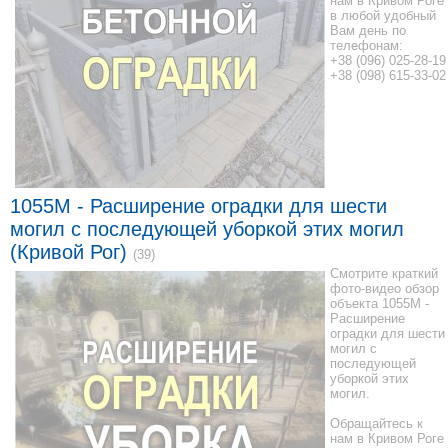
нам в Кривом Роге
в любой удобный
Вам день по
телефонам:
+38 (096) 025-28-19
+38 (098) 615-33-02
1055M - Расширение оградки для шести
могил с последующей уборкой этих могил
(Кривой Рог)
(39)
Смотрите краткий
фото-видео обзор
объекта 1055M -
Расширение
оградки для шести
могил с
последующей
уборкой этих
могил.
Обращайтесь к
нам в Кривом Роге