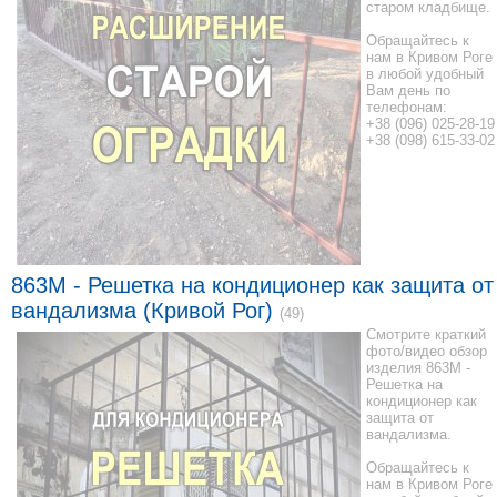
старом кладбище.
Обращайтесь к
нам в Кривом Роге
в любой удобный
Вам день по
телефонам:
+38 (096) 025-28-19
+38 (098) 615-33-02
863M - Решетка на кондиционер как защита от
вандализма (Кривой Рог)
(49)
Смотрите краткий
фото/видео обзор
изделия 863M -
Решетка на
кондиционер как
защита от
вандализма.
Обращайтесь к
нам в Кривом Роге