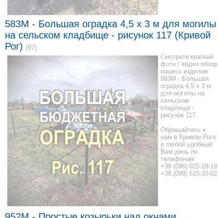
583M - Большая оградка 4,5 x 3 м для могилы
на сельском кладбище - рисунок 117 (Кривой
Рог)
(97)
Смотрите краткий
фото / видео обзор
нашего изделия
583M - Большая
оградка 4,5 x 3 м
для могилы на
сельском
кладбище -
рисунок 117.
Обращайтесь к
нам в Кривом Роге
в любой удобный
Вам день по
телефонам:
+38 (096) 025-28-19
+38 (098) 615-33-02
952М - Простые козырьки над окнами