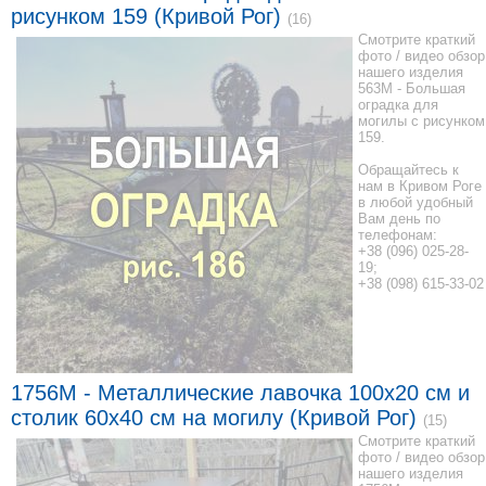
рисунком 159 (Кривой Рог)
(16)
Смотрите краткий
фото / видео обзор
нашего изделия
563M - Большая
оградка для
могилы с рисунком
159.
Обращайтесь к
нам в Кривом Роге
в любой удобный
Вам день по
телефонам:
+38 (096) 025-28-
19;
+38 (098) 615-33-02
1756M - Металлические лавочка 100x20 см и
столик 60x40 см на могилу (Кривой Рог)
(15)
Смотрите краткий
фото / видео обзор
нашего изделия