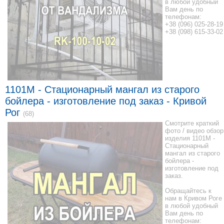
в любой удобный
Вам день по
телефонам:
+38 (096) 025-28-19
+38 (098) 615-33-02
1101M - Стационарный мангал из старого
бойлера - изготовление под заказ - Кривой
Рог
(68)
Смотрите краткий
фото / видео обзор
изделия 1101M -
Стационарный
мангал из старого
бойлера -
изготовление под
заказ.
Обращайтесь к
нам в Кривом Роге
в любой удобный
Вам день по
телефонам: