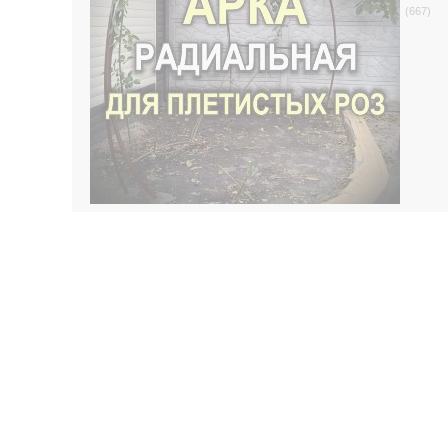
(667)