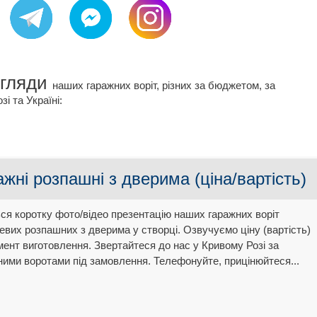
огляди
наших гаражних воріт, різних за бюджетом, за
і та Україні:
ажні розпашні з дверима (ціна/вартість)
ься коротку фото/відео презентацію наших гаражних воріт
евих розпашних з дверима у створці. Озвучуємо ціну (вартість)
мент виготовлення. Звертайтеся до нас у Кривому Розі за
ними воротами під замовлення. Телефонуйте, прицінюйтеся...