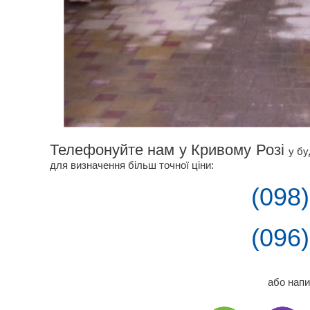
Телефонуйте нам у Кривому Розі
у бу
для визначення більш точної ціни:
(098
(096
або напи