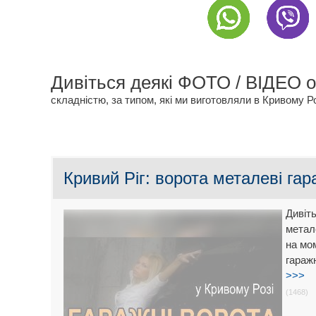
Дивіться деякі ФОТО / ВІДЕО 
складністю, за типом, які ми виготовляли в Кривому Роз
Кривий Ріг: ворота металеві гар
Дивіт
метал
на мо
гараж
>>>
(1468)