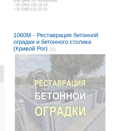
Вам день по телефонам:
+38 (096) 025-28-19
+38 (098) 615-33-02
1060M - Реставрация бетонной
оградки и бетонного столика
(Кривой Рог)
(32)