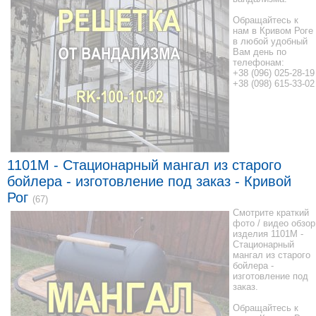
Обращайтесь к
нам в Кривом Роге
в любой удобный
Вам день по
телефонам:
+38 (096) 025-28-19
+38 (098) 615-33-02
1101M - Стационарный мангал из старого
бойлера - изготовление под заказ - Кривой
Рог
(67)
Смотрите краткий
фото / видео обзор
изделия 1101M -
Стационарный
мангал из старого
бойлера -
изготовление под
заказ.
Обращайтесь к