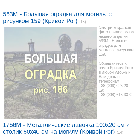
563M - Большая оградка для могилы с
рисунком 159 (Кривой Рог)
(15)
Смотрите краткий
фото / видео обзор
нашего изделия
563M - Большая
оградка для
могилы с рисунком
159.
Обращайтесь к
нам в Кривом Роге
в любой удобный
Вам день по
телефонам:
+38 (096) 025-28-
19;
+38 (098) 615-33-02
1756M - Металлические лавочка 100x20 см и
столик 60x40 см на могилу (Кривой Рог)
(14)