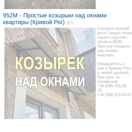
952М - Простые козырьки над окнами
квартиры (Кривой Рог)
(87)
Смотрите краткий
фото / видео обзор
нашего изделия /
объекта 952М -
Простые козырьки
над окнами
квартиры.
Обращайтесь к
нам в Кривом Роге
в любой удобный
Вам день по
телефонам:
+38 (096) 025-28-
19;
+38 (098) 615-33-02