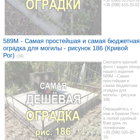
+38 (096) 025-28-19
+38 (098) 615-33-02
589M - Самая простейшая и самая бюджетная
оградка для могилы - рисунок 186 (Кривой
Рог)
(39)
Смотрите краткий
фото / видео обзор
нашего изделия
589M - Самая
простейшая и
самая бюджетная
оградка для
могилы - рисунок
186.
Обращайтесь к
нам в Кривом Роге
в любой удобный
Вам день по
телефонам:
+38 (096) 025-28-
19;