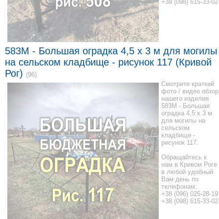
+38 (098) 615-33-02
583M - Большая оградка 4,5 x 3 м для могилы
на сельском кладбище - рисунок 117 (Кривой
Рог)
(96)
Смотрите краткий
фото / видео обзор
нашего изделия
583M - Большая
оградка 4,5 x 3 м
для могилы на
сельском
кладбище -
рисунок 117.
Обращайтесь к
нам в Кривом Роге
в любой удобный
Вам день по
телефонам:
+38 (096) 025-28-19
+38 (098) 615-33-02