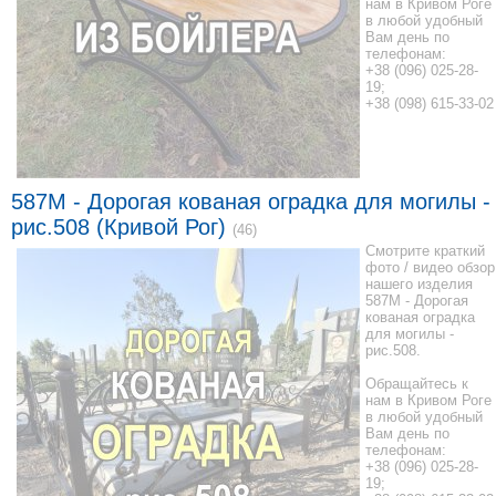
нам в Кривом Роге
в любой удобный
Вам день по
телефонам:
+38 (096) 025-28-
19;
+38 (098) 615-33-02
587M - Дорогая кованая оградка для могилы -
рис.508 (Кривой Рог)
(46)
Смотрите краткий
фото / видео обзор
нашего изделия
587M - Дорогая
кованая оградка
для могилы -
рис.508.
Обращайтесь к
нам в Кривом Роге
в любой удобный
Вам день по
телефонам:
+38 (096) 025-28-
19;