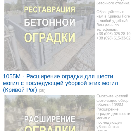
бетонного столика.
Обращайтесь к
нам в Кривом Роге
в любой удобный
Вам день по
телефонам:
+38 (096) 025-28-19
+38 (098) 615-33-02
1055M - Расширение оградки для шести
могил с последующей уборкой этих могил
(Кривой Рог)
(38)
Смотрите краткий
фото-видео обзор
объекта 1055M -
Расширение
оградки для шести
могил с
последующей
уборкой этих