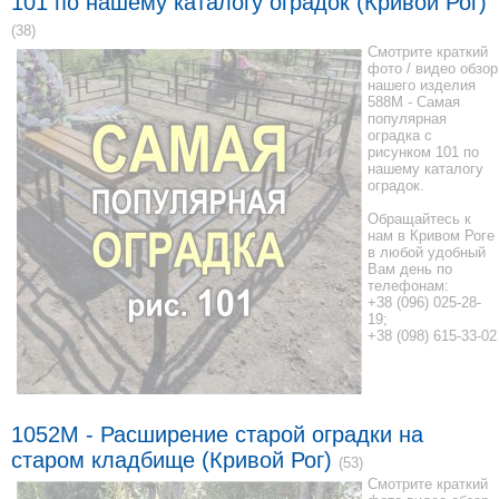
101 по нашему каталогу оградок (Кривой Рог)
(38)
Смотрите краткий
фото / видео обзор
нашего изделия
588M - Самая
популярная
оградка с
рисунком 101 по
нашему каталогу
оградок.
Обращайтесь к
нам в Кривом Роге
в любой удобный
Вам день по
телефонам:
+38 (096) 025-28-
19;
+38 (098) 615-33-02
1052M - Расширение старой оградки на
старом кладбище (Кривой Рог)
(53)
Смотрите краткий