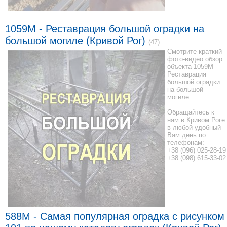
1059М - Реставрация большой оградки на
большой могиле (Кривой Рог)
(47)
Смотрите краткий
фото-видео обзор
объекта 1059М -
Реставрация
большой оградки
на большой
могиле.
Обращайтесь к
нам в Кривом Роге
в любой удобный
Вам день по
телефонам:
+38 (096) 025-28-19
+38 (098) 615-33-02
588M - Самая популярная оградка с рисунком