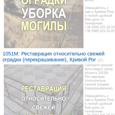
могил.
Обращайтесь к
нам в Кривом Роге
в любой удобный
Вам день по
телефонам:
+38 (096) 025-28-19
+38 (098) 615-33-02
1051M: Реставрация относительно свежей
оградки (перекрашивание), Кривой Рог
(37)
Смотрите краткий
фото-видео обзор
объекта 1051M:
Реставрация
относительно
свежей оградки
(перекрашивание).
Обращайтесь к
нам в Кривом Роге
в любой удобный
Вам день по
телефонам: