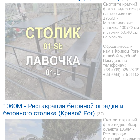
Смотрите краткий
фото / видео обзор
нашего изделия
1756M -
Металлические
лавочка 100x20 см
и столик 60x40 см
на могилу.
Обращайтесь к
нам в Кривом Роге
в любой удобный
Вам день по
телефонам:
+38 (096) 025-28-19
+38 (098) 615-33-02
1060M - Реставрация бетонной оградки и
бетонного столика (Кривой Рог)
(32)
Смотрите краткий
фото-видео обзор
объекта 1060M -
Реставрация
бетонной оградки и