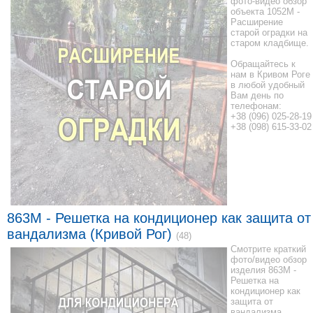
фото-видео обзор
объекта 1052M -
Расширение
старой оградки на
старом кладбище.
Обращайтесь к
нам в Кривом Роге
в любой удобный
Вам день по
телефонам:
+38 (096) 025-28-19
+38 (098) 615-33-02
863M - Решетка на кондиционер как защита от
вандализма (Кривой Рог)
(48)
Смотрите краткий
фото/видео обзор
изделия 863M -
Решетка на
кондиционер как
защита от
вандализма.