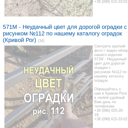
+38 (098) 615-33-02
571M - Неудачный цвет для дорогой оградки с
рисунком №112 по нашему каталогу оградок
(Кривой Рог)
(34)
Смотрите краткий
фото / видео обзор
нашего изделия
571M - Неудачный
цвет для дорогой
оградки с
рисунком №112 по
нашему каталогу
оградок.
Обращайтесь к
нам в Кривом Роге
в любой удобный
Вам день по
телефонам:
+38 (096) 025-28-
19;
+38 (098) 615-33-02