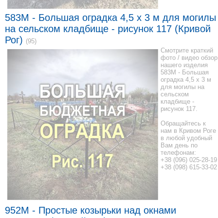
583M - Большая оградка 4,5 x 3 м для могилы
на сельском кладбище - рисунок 117 (Кривой
Рог)
(95)
Смотрите краткий
фото / видео обзор
нашего изделия
583M - Большая
оградка 4,5 x 3 м
для могилы на
сельском
кладбище -
рисунок 117.
Обращайтесь к
нам в Кривом Роге
в любой удобный
Вам день по
телефонам:
+38 (096) 025-28-19
+38 (098) 615-33-02
952М - Простые козырьки над окнами