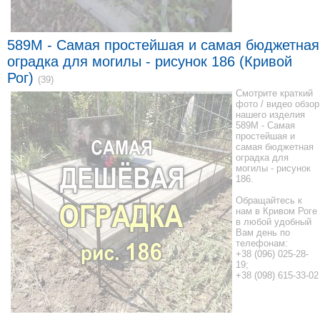
589M - Самая простейшая и самая бюджетная
оградка для могилы - рисунок 186 (Кривой
Рог)
(39)
Смотрите краткий
фото / видео обзор
нашего изделия
589M - Самая
простейшая и
самая бюджетная
оградка для
могилы - рисунок
186.
Обращайтесь к
нам в Кривом Роге
в любой удобный
Вам день по
телефонам:
+38 (096) 025-28-
19;
+38 (098) 615-33-02