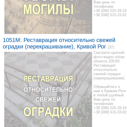
Вам день по
телефонам:
+38 (096) 025-28-19
+38 (098) 615-33-02
1051M: Реставрация относительно свежей
оградки (перекрашивание), Кривой Рог
(37)
Смотрите краткий
фото-видео обзор
объекта 1051M:
Реставрация
относительно
свежей оградки
(перекрашивание).
Обращайтесь к
нам в Кривом Роге
в любой удобный
Вам день по
телефонам:
+38 (096) 025-28-19
+38 (098) 615-33-02