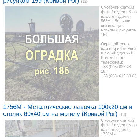
рисунком 159 (Кривой Рог)
(12)
Смотрите краткий
фото / видео обзор
нашего изделия
563M - Большая
оградка для
могилы с рисунком
159.
Обращайтесь к
нам в Кривом Роге
в любой удобный
Вам день по
телефонам:
+38 (096) 025-28-
19;
+38 (098) 615-33-02
1756M - Металлические лавочка 100x20 см и
столик 60x40 см на могилу (Кривой Рог)
(13)
Смотрите краткий
фото / видео обзор
нашего изделия
1756M -