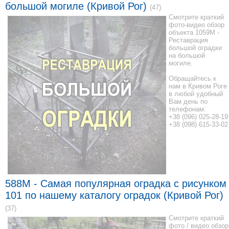
большой могиле (Кривой Рог)
(47)
Смотрите краткий
фото-видео обзор
объекта 1059М -
Реставрация
большой оградки
на большой
могиле.
Обращайтесь к
нам в Кривом Роге
в любой удобный
Вам день по
телефонам:
+38 (096) 025-28-19
+38 (098) 615-33-02
588M - Самая популярная оградка с рисунком
101 по нашему каталогу оградок (Кривой Рог)
(37)
Смотрите краткий
фото / видео обзор