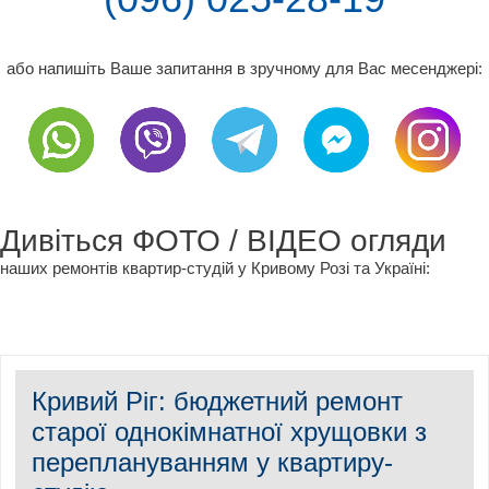
або напишіть Ваше запитання в зручному для Вас месенджері:
Дивіться ФОТО / ВІДЕО огляди
наших ремонтів квартир-студій у Кривому Розі та Україні:
Кривий Ріг: бюджетний ремонт
старої однокімнатної хрущовки з
переплануванням у квартиру-