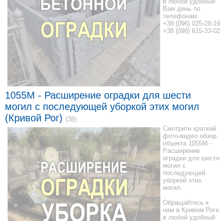
в любой удобный
Вам день по
телефонам:
+38 (096) 025-28-19
+38 (098) 615-33-02
1055M - Расширение оградки для шести
могил с последующей уборкой этих могил
(Кривой Рог)
(38)
Смотрите краткий
фото-видео обзор
объекта 1055M -
Расширение
оградки для шести
могил с
последующей
уборкой этих
могил.
Обращайтесь к
нам в Кривом Роге
в любой удобный