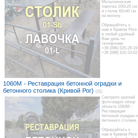
Металлические
лавочка 100x20 см
и столик 60x40 см
на могилу.
Обращайтесь к
нам в Кривом Роге
в любой удобный
Вам день по
телефонам:
+38 (096) 025-28-19
+38 (098) 615-33-02
1060M - Реставрация бетонной оградки и
бетонного столика (Кривой Рог)
(32)
Смотрите краткий
фото-видео обзор
объекта 1060M -
Реставрация
бетонной оградки и
бетонного столика.
Обращайтесь к
нам в Кривом Роге