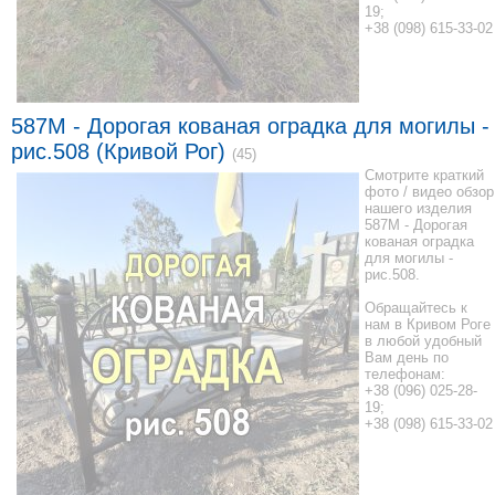
19;
+38 (098) 615-33-02
587M - Дорогая кованая оградка для могилы -
рис.508 (Кривой Рог)
(45)
Смотрите краткий
фото / видео обзор
нашего изделия
587M - Дорогая
кованая оградка
для могилы -
рис.508.
Обращайтесь к
нам в Кривом Роге
в любой удобный
Вам день по
телефонам:
+38 (096) 025-28-
19;
+38 (098) 615-33-02