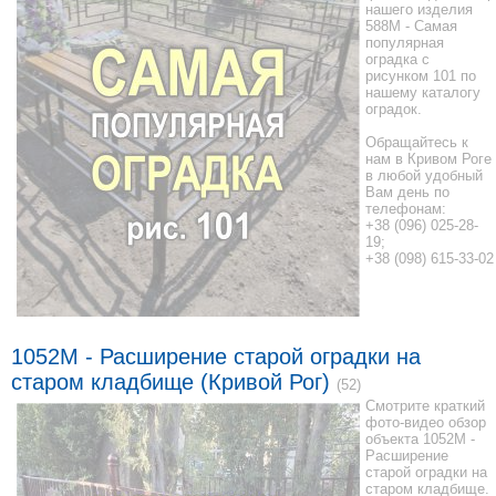
нашего изделия
588M - Самая
популярная
оградка с
рисунком 101 по
нашему каталогу
оградок.
Обращайтесь к
нам в Кривом Роге
в любой удобный
Вам день по
телефонам:
+38 (096) 025-28-
19;
+38 (098) 615-33-02
1052M - Расширение старой оградки на
старом кладбище (Кривой Рог)
(52)
Смотрите краткий
фото-видео обзор
объекта 1052M -
Расширение
старой оградки на
старом кладбище.