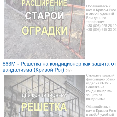
Обращайтесь к
нам в Кривом Роге
в любой удобный
Вам день по
телефонам:
+38 (096) 025-28-19
+38 (098) 615-33-02
863M - Решетка на кондиционер как защита от
вандализма (Кривой Рог)
(47)
Смотрите краткий
фото/видео обзор
изделия 863M -
Решетка на
кондиционер как
защита от
вандализма.
Обращайтесь к
нам в Кривом Роге
в любой удобный