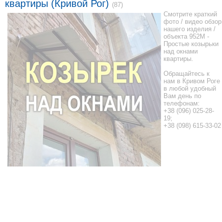
квартиры (Кривой Рог)
(87)
Смотрите краткий
фото / видео обзор
нашего изделия /
объекта 952М -
Простые козырьки
над окнами
квартиры.
Обращайтесь к
нам в Кривом Роге
в любой удобный
Вам день по
телефонам:
+38 (096) 025-28-
19;
+38 (098) 615-33-02