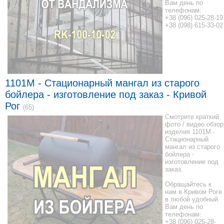
Вам день по
телефонам:
+38 (096) 025-28-19
+38 (098) 615-33-02
1101M - Стационарный мангал из старого
бойлера - изготовление под заказ - Кривой
Рог
(65)
Смотрите краткий
фото / видео обзор
изделия 1101M -
Стационарный
мангал из старого
бойлера -
изготовление под
заказ.
Обращайтесь к
нам в Кривом Роге
в любой удобный
Вам день по
телефонам:
+38 (096) 025-28-