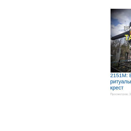
2151M: 
ритуаль
крест
Просмотров: 