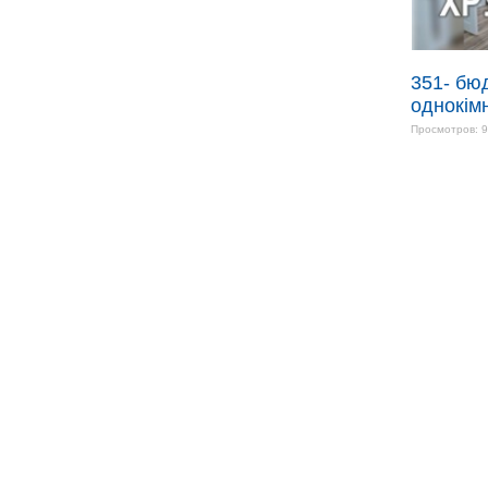
351- бю
однокім
Просмотров: 