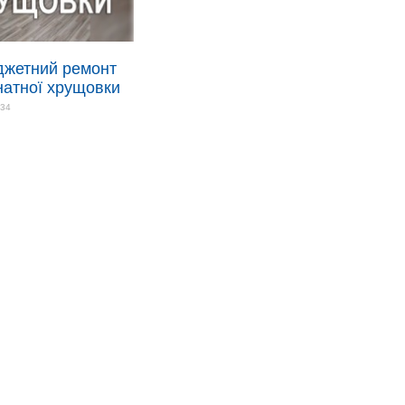
джетний ремонт
натної хрущовки
934