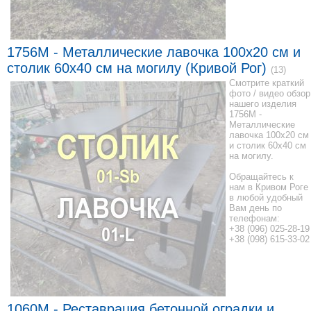
1756M - Металлические лавочка 100x20 см и
столик 60x40 см на могилу (Кривой Рог)
(13)
Смотрите краткий
фото / видео обзор
нашего изделия
1756M -
Металлические
лавочка 100x20 см
и столик 60x40 см
на могилу.
Обращайтесь к
нам в Кривом Роге
в любой удобный
Вам день по
телефонам:
+38 (096) 025-28-19
+38 (098) 615-33-02
1060M - Реставрация бетонной оградки и