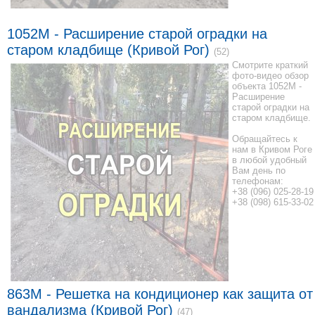
1052M - Расширение старой оградки на
старом кладбище (Кривой Рог)
(52)
Смотрите краткий
фото-видео обзор
объекта 1052M -
Расширение
старой оградки на
старом кладбище.
Обращайтесь к
нам в Кривом Роге
в любой удобный
Вам день по
телефонам:
+38 (096) 025-28-19
+38 (098) 615-33-02
863M - Решетка на кондиционер как защита от
вандализма (Кривой Рог)
(47)