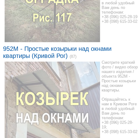
в любой удобный
Вам день по
телефонам:
+38 (096) 025-28-19
+38 (098) 615-33-02
952М - Простые козырьки над окнами
квартиры (Кривой Рог)
(87)
Смотрите краткий
фото / видео обзор
нашего изделия /
объекта 952М -
Простые козырьки
над окнами
квартиры.
Обращайтесь к
нам в Кривом Роге
в любой удобный
Вам день по
телефонам:
+38 (096) 025-28-
19;
+38 (098) 615-33-02