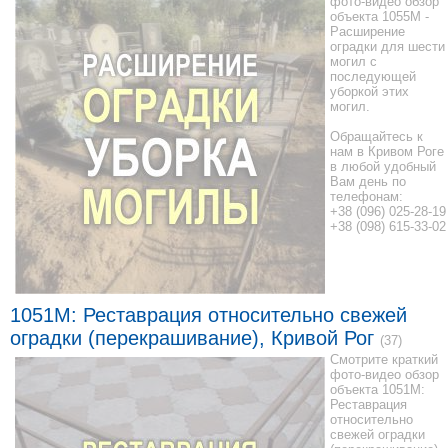
фото-видео обзор
объекта 1055M -
Расширение
оградки для шести
могил с
последующей
уборкой этих
могил.
Обращайтесь к
нам в Кривом Роге
в любой удобный
Вам день по
телефонам:
+38 (096) 025-28-19
+38 (098) 615-33-02
1051M: Реставрация относительно свежей
оградки (перекрашивание), Кривой Рог
(37)
Смотрите краткий
фото-видео обзор
объекта 1051M:
Реставрация
относительно
свежей оградки