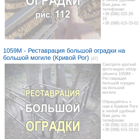
Вам день по
телефонам:
+38 (096) 025-28-
19;
+38 (098) 615-33-02
1059М - Реставрация большой оградки на
большой могиле (Кривой Рог)
(47)
Смотрите краткий
фото-видео обзор
объекта 1059М -
Реставрация
большой оградки
на большой
могиле.
Обращайтесь к
нам в Кривом Роге
в любой удобный
Вам день по
телефонам:
+38 (096) 025-28-19
+38 (098) 615-33-02