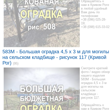
Обращайтесь к
нам в Кривом Роге
в любой удобный
Вам день по
телефонам:
+38 (096) 025-28-
19;
+38 (098) 615-33-02
583M - Большая оградка 4,5 x 3 м для могилы
на сельском кладбище - рисунок 117 (Кривой
Рог)
(95)
Смотрите краткий
фото / видео обзор
нашего изделия
583M - Большая
оградка 4,5 x 3 м
для могилы на
сельском
кладбище -
рисунок 117.
Обращайтесь к
нам в Кривом Роге