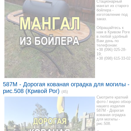
Стационарный
мангал из старого
бойлера -
изготовление под
заказ.
Обращайтесь к
нам в Кривом Роге
в любой удобный
Вам день по
телефонам:
+38 (096) 025-28-
19;
+38 (098) 615-33-02
587M - Дорогая кованая оградка для могилы -
рис.508 (Кривой Рог)
(45)
Смотрите краткий
фото / видео обзор
нашего изделия
587M - Дорогая
кованая оградка
для могилы -
рис.508.