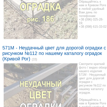
Обращайтесь к
нам в Кривом Роге
в любой удобный
Вам день по
телефонам:
+38 (096) 025-28-
19;
+38 (098) 615-33-02
571M - Неудачный цвет для дорогой оградки с
рисунком №112 по нашему каталогу оградок
(Кривой Рог)
(33)
Смотрите краткий
фото / видео обзор
нашего изделия
571M - Неудачный
цвет для дорогой
оградки с
рисунком №112 по
нашему каталогу
оградок.
Обращайтесь к
нам в Кривом Роге
в любой удобный