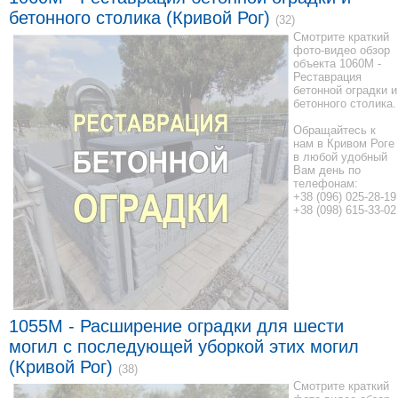
бетонного столика (Кривой Рог)
(32)
Смотрите краткий
фото-видео обзор
объекта 1060M -
Реставрация
бетонной оградки и
бетонного столика.
Обращайтесь к
нам в Кривом Роге
в любой удобный
Вам день по
телефонам:
+38 (096) 025-28-19
+38 (098) 615-33-02
1055M - Расширение оградки для шести
могил с последующей уборкой этих могил
(Кривой Рог)
(38)
Смотрите краткий