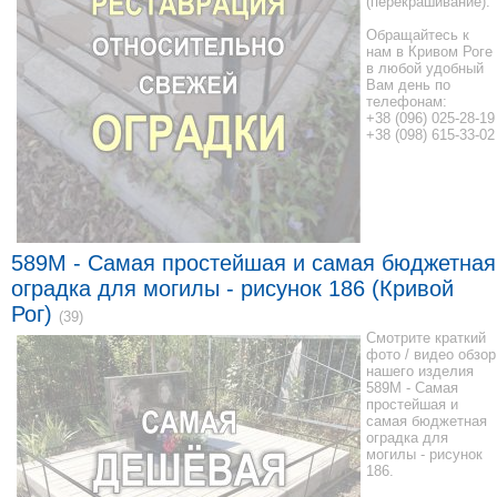
(перекрашивание).
Обращайтесь к
нам в Кривом Роге
в любой удобный
Вам день по
телефонам:
+38 (096) 025-28-19
+38 (098) 615-33-02
589M - Самая простейшая и самая бюджетная
оградка для могилы - рисунок 186 (Кривой
Рог)
(39)
Смотрите краткий
фото / видео обзор
нашего изделия
589M - Самая
простейшая и
самая бюджетная
оградка для
могилы - рисунок
186.