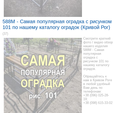
588M - Самая популярная оградка с рисунком
101 по нашему каталогу оградок (Кривой Рог)
(37)
Смотрите краткий
фото / видео обзор
нашего изделия
588M - Самая
популярная
оградка с
рисунком 101 по
нашему каталогу
оградок.
Обращайтесь к
нам в Кривом Роге
в любой удобный
Вам день по
телефонам:
+38 (096) 025-28-
19;
+38 (098) 615-33-02