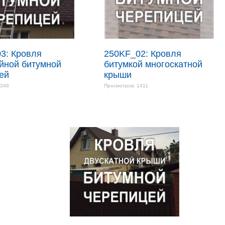
3: Кровля
250KF_02: Кровля
йной битумной
битумкой многоскатной
ей
крыши
1348
Просмотров: 1411