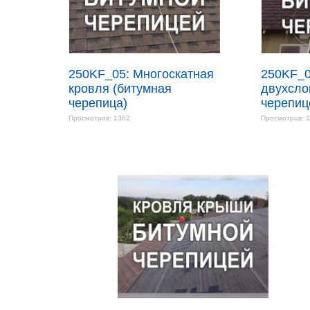
250KF_05: Многоскатная
250KF_0
кровля (битумная
двухсло
черепица)
черепиц
Просмотров: 1362
Просмотров: 