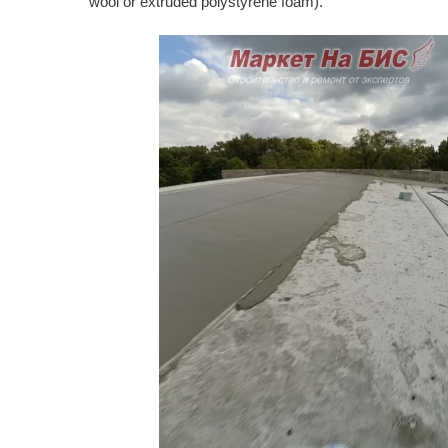
wool or extruded polystyrene foam).