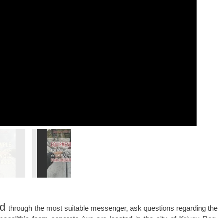
ld
through the most suitable messenger, ask questions regarding the