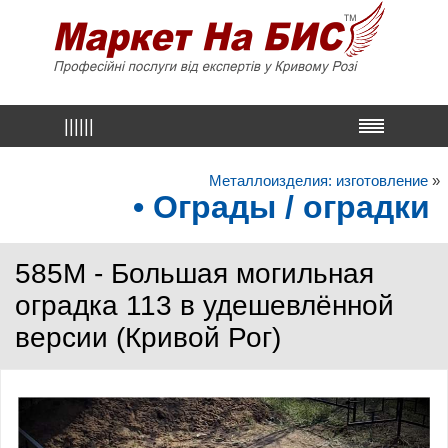
||||||
Металлоизделия: изготовление
»
• Ограды / оградки
585M - Большая могильная
оградка 113 в удешевлённой
версии (Кривой Рог)