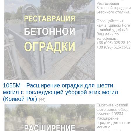
Реставрация
бетонной оградки и
бетонного столика.
Обращайтесь к
нам в Кривом Роге
в любой удобный
Вам день по
телефонам:
+38 (096) 025-28-19
+38 (098) 615-33-02
1055M - Расширение оградки для шести
могил с последующей уборкой этих могил
(Кривой Рог)
(44)
Смотрите краткий
фото-видео обзор
объекта 1055M -
Расширение
оградки для шести
могил с