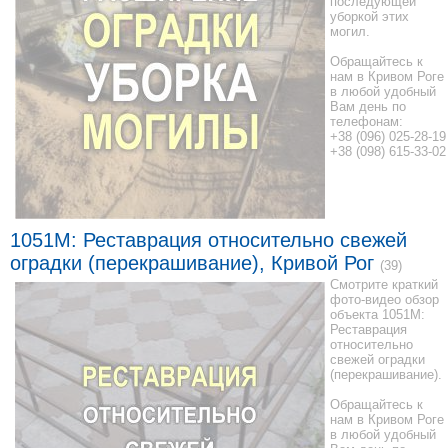
последующей
уборкой этих
могил.
Обращайтесь к
нам в Кривом Роге
в любой удобный
Вам день по
телефонам:
+38 (096) 025-28-19
+38 (098) 615-33-02
1051M: Реставрация относительно свежей
оградки (перекрашивание), Кривой Рог
(39)
Смотрите краткий
фото-видео обзор
объекта 1051M:
Реставрация
относительно
свежей оградки
(перекрашивание).
Обращайтесь к
нам в Кривом Роге
в любой удобный