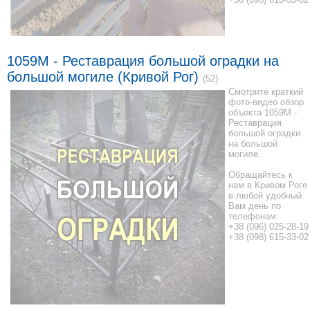
1059М - Реставрация большой оградки на
большой могиле (Кривой Рог)
(52)
Смотрите краткий
фото-видео обзор
объекта 1059М -
Реставрация
большой оградки
на большой
могиле.
Обращайтесь к
нам в Кривом Роге
в любой удобный
Вам день по
телефонам:
+38 (096) 025-28-19
+38 (098) 615-33-02