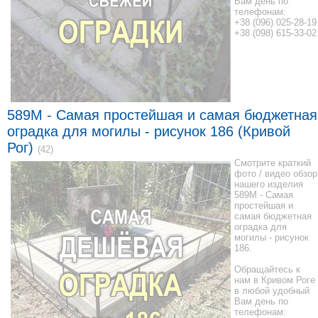
Вам день по
телефонам:
+38 (096) 025-28-19
+38 (098) 615-33-02
589M - Самая простейшая и самая бюджетная
оградка для могилы - рисунок 186 (Кривой
Рог)
(42)
Смотрите краткий
фото / видео обзор
нашего изделия
589M - Самая
простейшая и
самая бюджетная
оградка для
могилы - рисунок
186.
Обращайтесь к
нам в Кривом Роге
в любой удобный
Вам день по
телефонам: