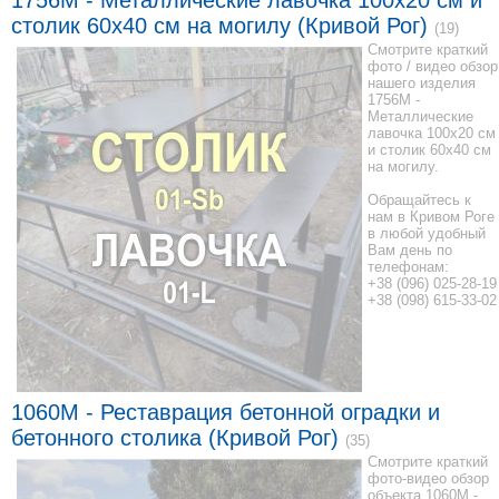
1756M - Металлические лавочка 100x20 см и
столик 60x40 см на могилу (Кривой Рог)
(19)
Смотрите краткий
фото / видео обзор
нашего изделия
1756M -
Металлические
лавочка 100x20 см
и столик 60x40 см
на могилу.
Обращайтесь к
нам в Кривом Роге
в любой удобный
Вам день по
телефонам:
+38 (096) 025-28-19
+38 (098) 615-33-02
1060M - Реставрация бетонной оградки и
бетонного столика (Кривой Рог)
(35)
Смотрите краткий
фото-видео обзор
объекта 1060M -