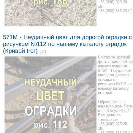
+38 (096) 025-28-
19;
+38 (098) 615-33-02
571M - Неудачный цвет для дорогой оградки с
рисунком №112 по нашему каталогу оградок
(Кривой Рог)
(37)
Смотрите краткий
фото / видео обзор
нашего изделия
571M - Неудачный
цвет для дорогой
оградки с
рисунком №112 по
нашему каталогу
оградок.
Обращайтесь к
нам в Кривом Роге
в любой удобный
Вам день по
телефонам:
+38 (096) 025-28-
19;
+38 (098) 615-33-02