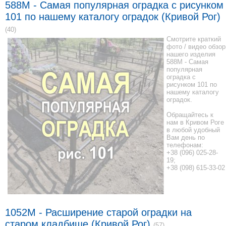
588M - Самая популярная оградка с рисунком
101 по нашему каталогу оградок (Кривой Рог)
(40)
Смотрите краткий
фото / видео обзор
нашего изделия
588M - Самая
популярная
оградка с
рисунком 101 по
нашему каталогу
оградок.
Обращайтесь к
нам в Кривом Роге
в любой удобный
Вам день по
телефонам:
+38 (096) 025-28-
19;
+38 (098) 615-33-02
1052M - Расширение старой оградки на
старом кладбище (Кривой Рог)
(57)