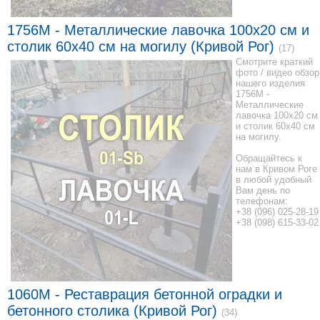
1756M - Металлические лавочка 100x20 см и
столик 60x40 см на могилу (Кривой Рог)
(17)
Смотрите краткий
фото / видео обзор
нашего изделия
1756M -
Металлические
лавочка 100x20 см
и столик 60x40 см
на могилу.
Обращайтесь к
нам в Кривом Роге
в любой удобный
Вам день по
телефонам:
+38 (096) 025-28-19
+38 (098) 615-33-02
1060M - Реставрация бетонной оградки и
бетонного столика (Кривой Рог)
(34)