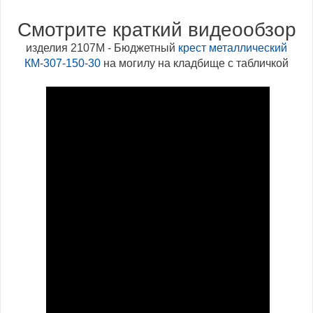
Смотрите краткий видеообзор
изделия 2107М - Бюджетный
крест металлический
КМ-307-150-30
на могилу на кладбище с табличкой