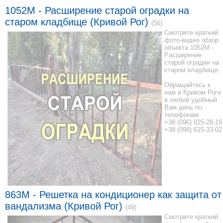
1052M - Расширение старой оградки на
старом кладбище (Кривой Рог)
(56)
Смотрите краткий
фото-видео обзор
объекта 1052M -
Расширение
старой оградки на
старом кладбище.
Обращайтесь к
нам в Кривом Роге
в любой удобный
Вам день по
телефонам:
+38 (096) 025-28-19
+38 (098) 615-33-02
863M - Решетка на кондиционер как защита от
вандализма (Кривой Рог)
(49)
Смотрите краткий