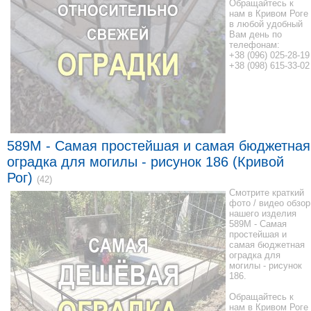
Обращайтесь к
нам в Кривом Роге
в любой удобный
Вам день по
телефонам:
+38 (096) 025-28-19
+38 (098) 615-33-02
589M - Самая простейшая и самая бюджетная
оградка для могилы - рисунок 186 (Кривой
Рог)
(42)
Смотрите краткий
фото / видео обзор
нашего изделия
589M - Самая
простейшая и
самая бюджетная
оградка для
могилы - рисунок
186.
Обращайтесь к
нам в Кривом Роге