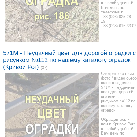
в любой удобный
Вам день по
телефонам:
+38 (096) 025-28-
19;
+38 (098) 615-33-02
571M - Неудачный цвет для дорогой оградки с
рисунком №112 по нашему каталогу оградок
(Кривой Рог)
(37)
Смотрите краткий
фото / видео обзор
нашего изделия
571M - Неудачный
цвет для дорогой
оградки с
рисунком №112 по
нашему каталогу
оградок.
Обращайтесь к
нам в Кривом Роге
в любой удобный
Вам день по