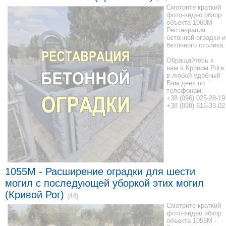
Смотрите краткий
фото-видео обзор
объекта 1060M -
Реставрация
бетонной оградки и
бетонного столика.
Обращайтесь к
нам в Кривом Роге
в любой удобный
Вам день по
телефонам:
+38 (096) 025-28-19
+38 (098) 615-33-02
1055M - Расширение оградки для шести
могил с последующей уборкой этих могил
(Кривой Рог)
(44)
Смотрите краткий
фото-видео обзор
объекта 1055M -