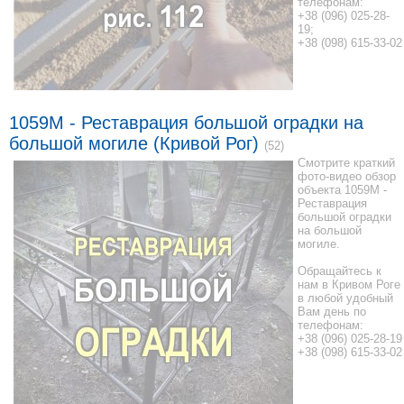
телефонам:
+38 (096) 025-28-
19;
+38 (098) 615-33-02
1059М - Реставрация большой оградки на
большой могиле (Кривой Рог)
(52)
Смотрите краткий
фото-видео обзор
объекта 1059М -
Реставрация
большой оградки
на большой
могиле.
Обращайтесь к
нам в Кривом Роге
в любой удобный
Вам день по
телефонам:
+38 (096) 025-28-19
+38 (098) 615-33-02