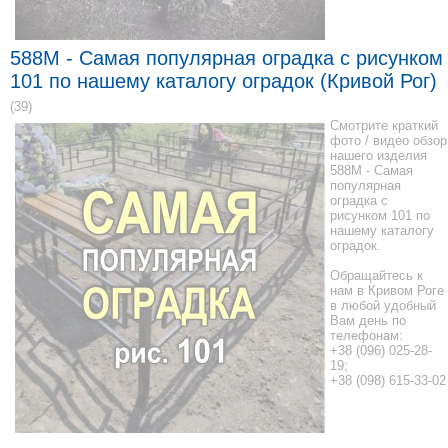
588M - Самая популярная оградка с рисунком
101 по нашему каталогу оградок (Кривой Рог)
(39)
Смотрите краткий
фото / видео обзор
нашего изделия
588M - Самая
популярная
оградка с
рисунком 101 по
нашему каталогу
оградок.
Обращайтесь к
нам в Кривом Роге
в любой удобный
Вам день по
телефонам:
+38 (096) 025-28-
19;
+38 (098) 615-33-02