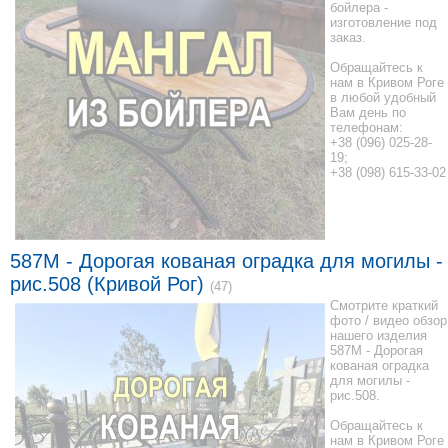
бойлера -
изготовление под
заказ.
Обращайтесь к
нам в Кривом Роге
в любой удобный
Вам день по
телефонам:
+38 (096) 025-28-
19;
+38 (098) 615-33-02
587M - Дорогая кованая оградка для могилы -
рис.508 (Кривой Рог)
(47)
Смотрите краткий
фото / видео обзор
нашего изделия
587M - Дорогая
кованая оградка
для могилы -
рис.508.
Обращайтесь к
нам в Кривом Роге