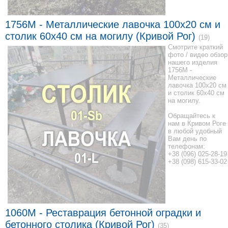
1756M - Металлические лавочка 100x20 см и
столик 60x40 см на могилу (Кривой Рог)
(19)
Смотрите краткий
фото / видео обзор
нашего изделия
1756M -
Металлические
лавочка 100x20 см
и столик 60x40 см
на могилу.
Обращайтесь к
нам в Кривом Роге
в любой удобный
Вам день по
телефонам:
+38 (096) 025-28-19
+38 (098) 615-33-02
1060M - Реставрация бетонной оградки и
бетонного столика (Кривой Рог)
(35)