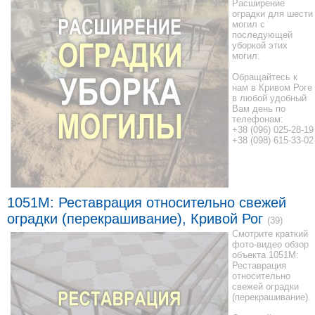
Расширение
оградки для шести
могил с
последующей
уборкой этих
могил.
Обращайтесь к
нам в Кривом Роге
в любой удобный
Вам день по
телефонам:
+38 (096) 025-28-19
+38 (098) 615-33-02
1051M: Реставрация относительно свежей
оградки (перекрашивание), Кривой Рог
(39)
Смотрите краткий
фото-видео обзор
объекта 1051M:
Реставрация
относительно
свежей оградки
(перекрашивание).