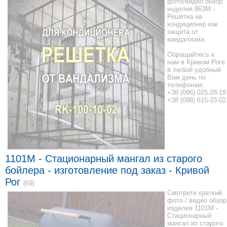
фото/видео обзор
изделия 863M -
Решетка на
кондиционер как
защита от
вандализма.
Обращайтесь к
нам в Кривом Роге
в любой удобный
Вам день по
телефонам:
+38 (096) 025-28-19
+38 (098) 615-33-02
1101M - Стационарный мангал из старого
бойлера - изготовление под заказ - Кривой
Рог
(69)
Смотрите краткий
фото / видео обзор
изделия 1101M -
Стационарный
мангал из старого