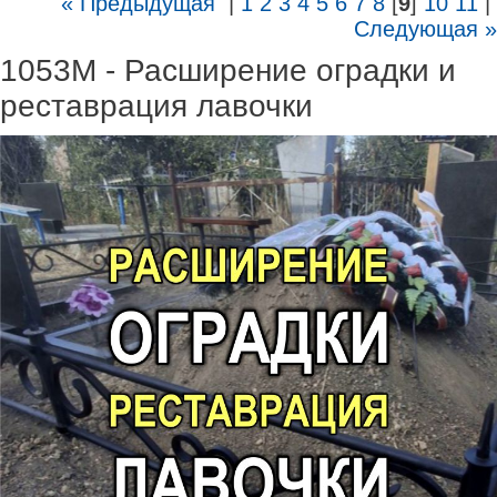
« Предыдущая
|
1
2
3
4
5
6
7
8
[
9
]
10
11
|
Следующая »
1053M - Расширение оградки и
реставрация лавочки