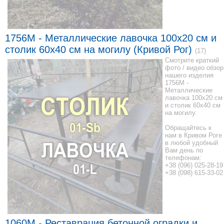
1756M - Металлические лавочка 100x20 см и
столик 60x40 см на могилу (Кривой Рог)
(17)
Смотрите краткий
фото / видео обзор
нашего изделия
1756M -
Металлические
лавочка 100x20 см
и столик 60x40 см
на могилу.
Обращайтесь к
нам в Кривом Роге
в любой удобный
Вам день по
телефонам:
+38 (096) 025-28-19
+38 (098) 615-33-02
1060M - Реставрация бетонной оградки и