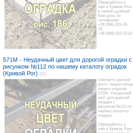
Обращайтесь к
нам в Кривом Роге
в любой удобный
Вам день по
телефонам:
+38 (096) 025-28-
19;
+38 (098) 615-33-02
571M - Неудачный цвет для дорогой оградки с
рисунком №112 по нашему каталогу оградок
(Кривой Рог)
(37)
Смотрите краткий
фото / видео обзор
нашего изделия
571M - Неудачный
цвет для дорогой
оградки с
рисунком №112 по
нашему каталогу
оградок.
Обращайтесь к
нам в Кривом Роге