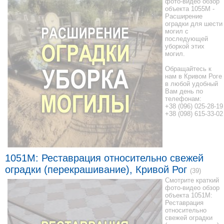
фото-видео обзор
объекта 1055M -
Расширение
оградки для шести
могил с
последующей
уборкой этих
могил.
Обращайтесь к
нам в Кривом Роге
в любой удобный
Вам день по
телефонам:
+38 (096) 025-28-19
+38 (098) 615-33-02
1051M: Реставрация относительно свежей
оградки (перекрашивание), Кривой Рог
(39)
Смотрите краткий
фото-видео обзор
объекта 1051M:
Реставрация
относительно
свежей оградки