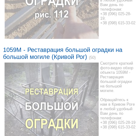
в любой удобный
Вам день по
телефонам:
+38 (096) 025-28-
19;
+38 (098) 615-33-02
1059М - Реставрация большой оградки на
большой могиле (Кривой Рог)
(50)
Смотрите краткий
фото-видео обзор
объекта 1059М -
Реставрация
большой оградки
на большой
могиле.
Обращайтесь к
нам в Кривом Роге
в любой удобный
Вам день по
телефонам:
+38 (096) 025-28-19
+38 (098) 615-33-02