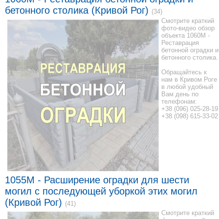
бетонного столика (Кривой Рог)
(34)
Смотрите краткий
фото-видео обзор
объекта 1060M -
Реставрация
бетонной оградки и
бетонного столика.
Обращайтесь к
нам в Кривом Роге
в любой удобный
Вам день по
телефонам:
+38 (096) 025-28-19
+38 (098) 615-33-02
1055M - Расширение оградки для шести
могил с последующей уборкой этих могил
(Кривой Рог)
(41)
Смотрите краткий