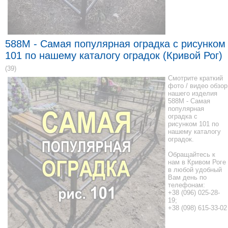
588M - Самая популярная оградка с рисунком
101 по нашему каталогу оградок (Кривой Рог)
(39)
Смотрите краткий
фото / видео обзор
нашего изделия
588M - Самая
популярная
оградка с
рисунком 101 по
нашему каталогу
оградок.
Обращайтесь к
нам в Кривом Роге
в любой удобный
Вам день по
телефонам:
+38 (096) 025-28-
19;
+38 (098) 615-33-02