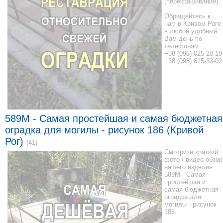
(перекрашивание).
Обращайтесь к
нам в Кривом Роге
в любой удобный
Вам день по
телефонам:
+38 (096) 025-28-19
+38 (098) 615-33-02
589M - Самая простейшая и самая бюджетная
оградка для могилы - рисунок 186 (Кривой
Рог)
(41)
Смотрите краткий
фото / видео обзор
нашего изделия
589M - Самая
простейшая и
самая бюджетная
оградка для
могилы - рисунок
186.