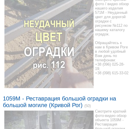
фото / видео обзор
нашего изделия
571M - Неудачный
цвет для дорогой
оградки с
рисунком №112 по
нашему каталогу
оградок.
Обращайтесь к
нам в Кривом Роге
в любой удобный
Вам день по
телефонам:
+38 (096) 025-28-
19;
+38 (098) 615-33-02
1059М - Реставрация большой оградки на
большой могиле (Кривой Рог)
(50)
Смотрите краткий
фото-видео обзор
объекта 1059М -
Реставрация
большой оградки