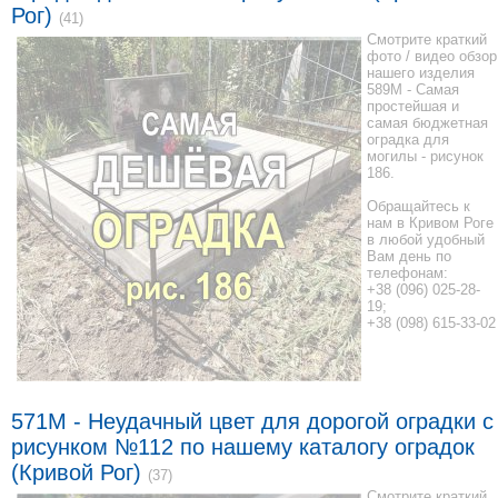
Рог)
(41)
Смотрите краткий
фото / видео обзор
нашего изделия
589M - Самая
простейшая и
самая бюджетная
оградка для
могилы - рисунок
186.
Обращайтесь к
нам в Кривом Роге
в любой удобный
Вам день по
телефонам:
+38 (096) 025-28-
19;
+38 (098) 615-33-02
571M - Неудачный цвет для дорогой оградки с
рисунком №112 по нашему каталогу оградок
(Кривой Рог)
(37)
Смотрите краткий