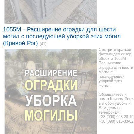
1055M - Расширение оградки для шести
могил с последующей уборкой этих могил
(Кривой Рог)
(41)
Смотрите краткий
фото-видео обзор
объекта 1055M -
Расширение
оградки для шести
могил с
последующей
уборкой этих
могил.
Обращайтесь к
нам в Кривом Роге
в любой удобный
Вам день по
телефонам:
+38 (096) 025-28-19
+38 (098) 615-33-02