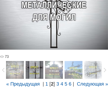
73
« Предыдущая
|
1
[
2
]
3
4
5
6
|
Следующая »