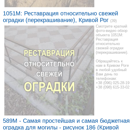
1051M: Реставрация относительно свежей
оградки (перекрашивание), Кривой Рог
(39)
Смотрите краткий
фото-видео обзор
объекта 1051M:
Реставрация
относительно
свежей оградки
(перекрашивание).
Обращайтесь к
нам в Кривом Роге
в любой удобный
Вам день по
телефонам:
+38 (096) 025-28-19
+38 (098) 615-33-02
589M - Самая простейшая и самая бюджетная
оградка для могилы - рисунок 186 (Кривой