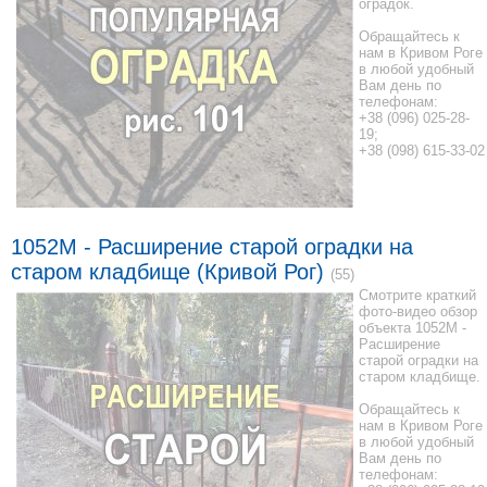
оградок.
Обращайтесь к
нам в Кривом Роге
в любой удобный
Вам день по
телефонам:
+38 (096) 025-28-
19;
+38 (098) 615-33-02
1052M - Расширение старой оградки на
старом кладбище (Кривой Рог)
(55)
Смотрите краткий
фото-видео обзор
объекта 1052M -
Расширение
старой оградки на
старом кладбище.
Обращайтесь к
нам в Кривом Роге
в любой удобный
Вам день по
телефонам: