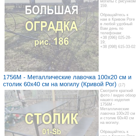
могилы с рисунком
159.
Обращайтесь к
нам в Кривом Роге
в любой удобный
Вам день по
телефонам:
+38 (096) 025-28-
19;
+38 (098) 615-33-02
1756M - Металлические лавочка 100x20 см и
столик 60x40 см на могилу (Кривой Рог)
(17)
Смотрите краткий
фото / видео обзор
нашего изделия
1756M -
Металлические
лавочка 100x20 см
и столик 60x40 см
на могилу.
Обращайтесь к