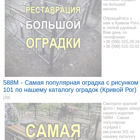
на большой
могиле.
Обращайтесь к
нам в Кривом Роге
в любой удобный
Вам день по
телефонам:
+38 (096) 025-28-19
+38 (098) 615-33-02
588M - Самая популярная оградка с рисунком
101 по нашему каталогу оградок (Кривой Рог)
(39)
Смотрите краткий
фото / видео обзор
нашего изделия
588M - Самая
популярная
оградка с
рисунком 101 по
нашему каталогу