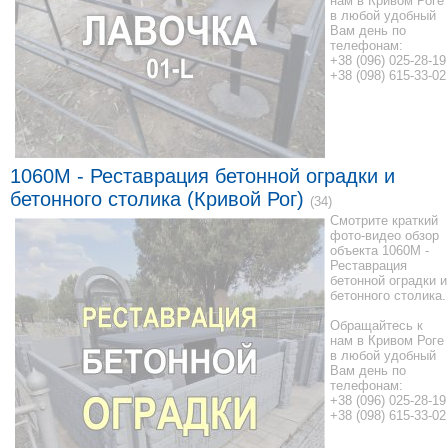
нам в Кривом Роге
в любой удобный
Вам день по
телефонам:
+38 (096) 025-28-19
+38 (098) 615-33-02
1060M - Реставрация бетонной оградки и
бетонного столика (Кривой Рог)
(34)
Смотрите краткий
фото-видео обзор
объекта 1060M -
Реставрация
бетонной оградки и
бетонного столика.
Обращайтесь к
нам в Кривом Роге
в любой удобный
Вам день по
телефонам:
+38 (096) 025-28-19
+38 (098) 615-33-02