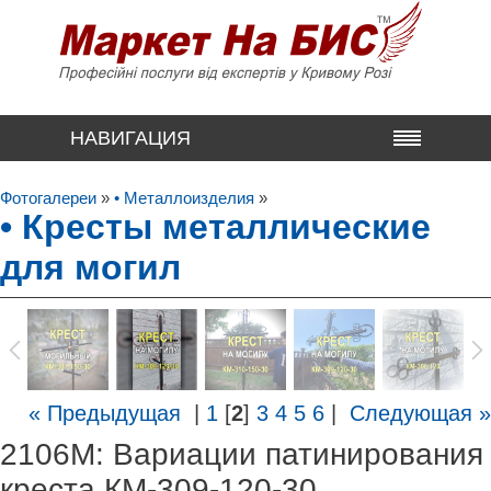
НАВИГАЦИЯ
Фотогалереи
»
• Металлоизделия
»
• Кресты металлические
для могил
« Предыдущая
|
1
[
2
]
3
4
5
6
|
Следующая »
2106M: Вариации патинирования
креста КМ-309-120-30