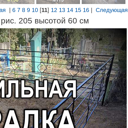
ая
|
6
7
8
9
10
[
11
]
12
13
14
15
16
|
Следующая
 рис. 205 высотой 60 см